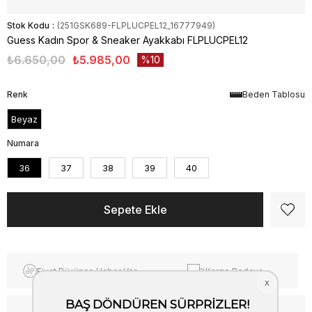
Stok Kodu
(251GSK689-FLPLUCPEL12_16777949)
Guess Kadın Spor & Sneaker Ayakkabı FLPLUCPEL12
₺6.650,00
₺5.985,00
10
Renk
Beden Tablosu
Beyaz
Numara
36
37
38
39
40
Fiyat Düşünce Haber Ver
Kargo Bedava