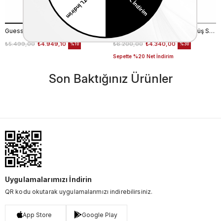
Guess Kadın Spor & Sneaker Ayakkabı FL6T2CELE12
Rouge Kadın Hakiki Deri Gümüş Spor & Sneaker Ayakkabı
₺5.499,00
₺4.949,10
₺6.200,00
₺4.340,00
%10
%30
Sepette %20 Net İndirim
Son Baktığınız Ürünler
Uygulamalarımızı İndirin
QR kodu okutarak uygulamalarımızı indirebilirsiniz.
App Store
Google Play