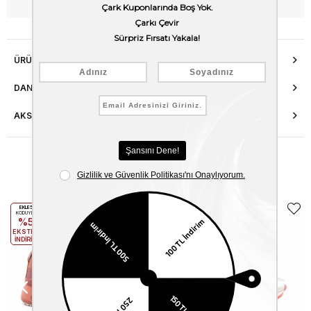
WhatsApp’tan Bilgi Al
ÜRÜN ÖZELLIKLERI
DANIŞMA HATTI
AKSESUAR ONARIMI
Benzer Ürünler
EKLE5
EKLE5
KODUYLA
KODUYLA
%5
%5
EKSTRA
EKSTRA
İNDİRİM
İNDİRİM