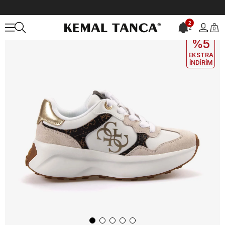
Anasayfa
KADIN
AYAKKABI
Spor&Sneaker
Guess Kadın Spor 
2
2
0
EKLE5
KODUYLA
%5
EKSTRA
İNDİRİM