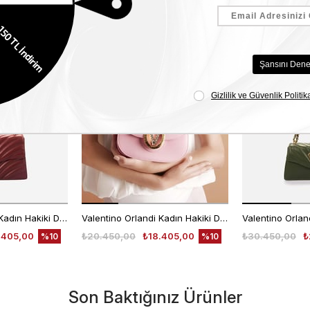
Benzer Ürünler
EKLE5
EKLE5
KODUYLA
KODUYLA
%5
%5
EKSTRA
EKSTRA
İNDİRİM
İNDİRİM
Valentino Orlandi Kadın Hakiki Deri Bordo Omuz Çantası
Valentino Orlandi Kadın Hakiki Deri Pembe Omuz Çantası
.405,00
₺20.450,00
₺18.405,00
₺30.450,00
₺
%10
%10
Son Baktığınız Ürünler