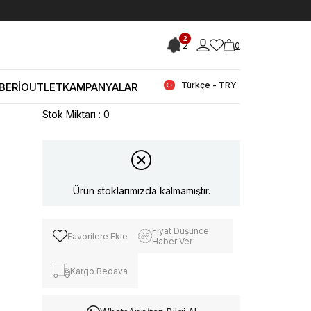
< < Önceki Sayfaya Dön
2
2
0
Stok Kodu
(250GSK689-
HWGG9522010_16777948)
Guess Kadın Omuz Çantası
Türkçe - TRY
BERİ
OUTLET
KAMPANYALAR
HWGG9522010
Stok Miktarı
:
0
Ürün stoklarımızda kalmamıştır.
Fiyat Düşünce
Favorilere Ekle
Haber Ver
Kargo Bedava