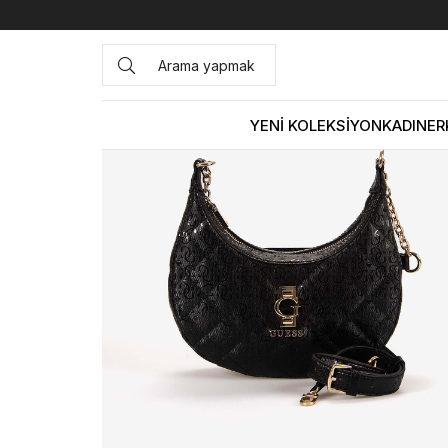
Anasayfa
ÇANTA&AKSESUAR
KADIN
Omuz Çantası
YENİ KOLEKSİYON
KADIN
ER