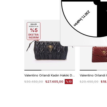
EKLE5
EKLE5
KODUYLA
KODUYLA
%5
%5
EKSTRA
EKSTRA
İNDİRİM
İNDİRİM
Valentino Orlandi Kadın Hakiki Deri Siyah Omuz Çantası
₺30.450,00
₺27.405,00
₺20.450,00
₺18
%10