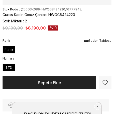
Stok Kodu
(250GSK689-HWQG8424220_16777948)
Guess Kadın Omuz Çantası HWQG8424220
Stok Miktarı
:
2
₺9.100,00
₺8.190,00
10
Renk
Beden Tablosu
Black
Numara
STD
Fiyat Düşünce Haber Ver
Kargo Bedava