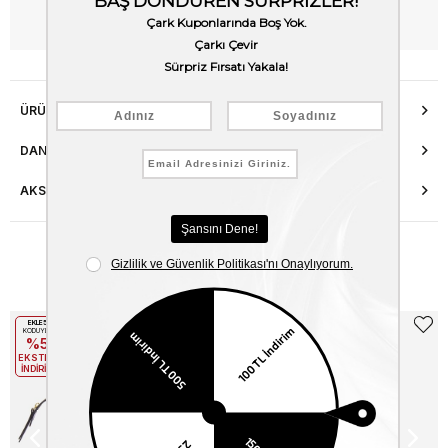
WhatsApp’tan Bilgi Al
ÜRÜN ÖZELLIKLERI
DANIŞMA HATTI
AKSESUAR ONARIMI
Benzer Ürünler
EKLE5
EKLE5
KODUYLA
KODUYLA
%5
%5
EKSTRA
EKSTRA
İNDİRİM
İNDİRİM