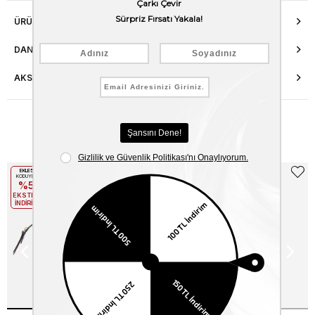
ÜRÜN ÖZELLIKLERI
DANIŞMA HATTI
AKSESUAR ONARIMI
Benzer Ürünler
EKLE5
EKLE5
KODUYLA
KODUYLA
%5
%5
EKSTRA
EKSTRA
İNDİRİM
İNDİRİM