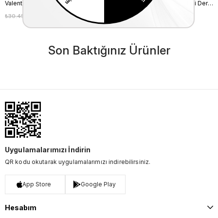
Valentino Orlandi Kadın Hakiki Deri Siyah Omuz Çantası
Valentino Orlandi Kadın Hakiki Deri Bordo Omuz Çantası
₺30.450,00
₺27.405,00
₺20.450,00
₺18.405,00
%10
%10
Son Baktığınız Ürünler
Uygulamalarımızı İndirin
QR kodu okutarak uygulamalarımızı indirebilirsiniz.
App Store
Google Play
Hesabım