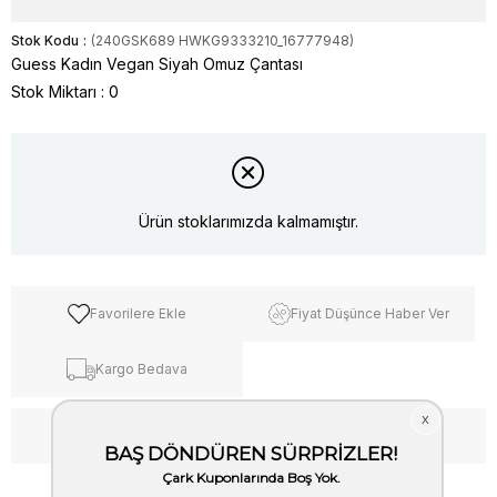
Stok Kodu
(240GSK689 HWKG9333210_16777948)
Guess Kadın Vegan Siyah Omuz Çantası
Stok Miktarı
:
0
Ürün stoklarımızda kalmamıştır.
Favorilere Ekle
Fiyat Düşünce Haber Ver
Kargo Bedava
WhatsApp’tan Bilgi Al