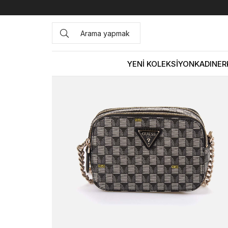
Anasayfa
ÇANTA&AKSESUAR
KADIN
Omuz Çantası
YENİ KOLEKSİYON
KADIN
ER