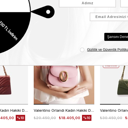
Benzer Ürünler
EKLE5
EKLE5
KODUYLA
KODUYLA
%5
%5
EKSTRA
EKSTRA
İNDİRİM
İNDİRİM
Valentino Orlandi Kadın Hakiki Deri Bordo Omuz Çantası
Valentino Orlandi Kadın Hakiki Deri Pembe Omuz Çantası
.405,00
₺20.450,00
₺18.405,00
₺30.450,00
₺
%10
%10