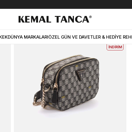
Guess Kadın Vegan Siyah Omuz Çantası
EKLE5
KODUYLA
%5
KEK
DÜNYA MARKALARI
ÖZEL GÜN VE DAVETLER & HEDİYE REH
EKSTRA
İNDİRİM