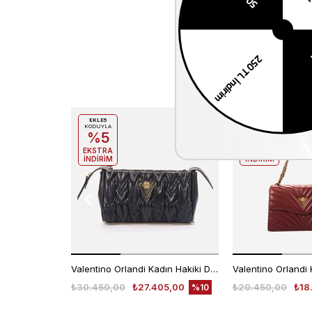
EKLE5
EKLE5
KODUYLA
KODUYLA
%5
%5
EKSTRA
EKSTRA
İNDİRİM
İNDİRİM
Valentino Orlandi Kadın Hakiki Deri Siyah Omuz Çantası
₺30.450,00
₺27.405,00
₺20.450,00
₺18
%10