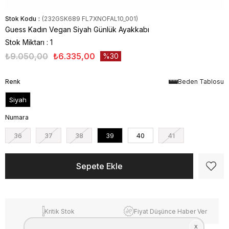
Stok Kodu
(232GSK689 FL7XNOFAL10_001)
Guess Kadın Vegan Siyah Günlük Ayakkabı
Stok Miktarı
:
1
₺9.050,00
₺6.335,00
30
Renk
Beden Tablosu
Siyah
Numara
36
37
38
39
40
41
Kritik Stok
Fiyat Düşünce Haber Ver