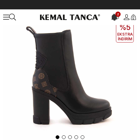
Anasayfa
KADIN
BOT&ÇİZME
Günlük Bot
Guess Kadın Vegan S
2
2
0
EKLE5
KODUYLA
%5
EKSTRA
İNDİRİM