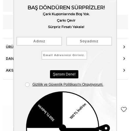
Kargo Bedava
WhatsApp’tan Bilgi Al
ÜRÜN ÖZELLIKLERI
DANIŞMA HATTI
AKSESUAR ONARIMI
Benzer Ürünler
EKLE5
KODUYLA
%5
EKSTRA
İNDİRİM