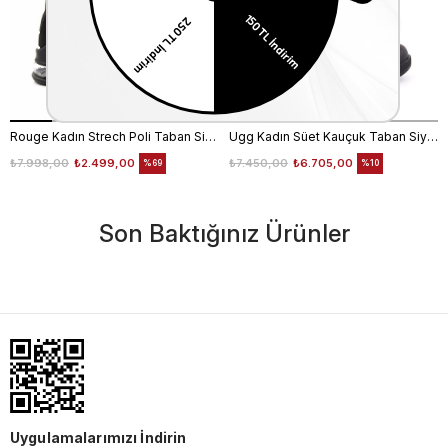
Rouge Kadın Strech Poli Taban Siyah Günlük Bot
Ugg Kadın Süet Kauçuk Taban Siyah Günlük Bot
₺7.998,00
₺2.499,00
₺7.450,00
₺6.705,00
%69
%10
Son Baktığınız Ürünler
Uygulamalarımızı İndirin