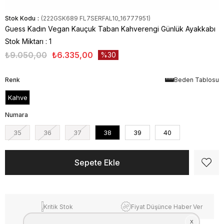
Stok Kodu
(222GSK689 FL7SERFAL10_16777951)
Guess Kadın Vegan Kauçuk Taban Kahverengi Günlük Ayakkabı
Stok Miktarı
:
1
₺9.050,00
₺6.335,00
30
Renk
Beden Tablosu
Kahve
Numara
35
36
37
38
39
40
Kritik Stok
Fiyat Düşünce Haber Ver