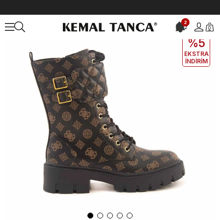
Anasayfa
KADIN
BOT&ÇİZME
Günlük Bot
2
2
0
EKLE5
KODUYLA
%5
EKSTRA
İNDİRİM