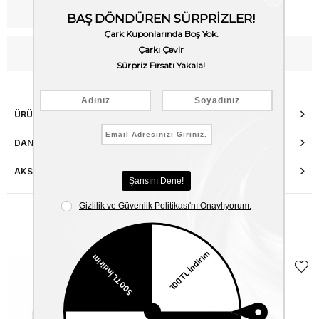
Kargo Bedava
WhatsApp’tan Bilgi Al
ÜRÜN ÖZELLIKLERI
DANIŞMA HATTI
AKSESUAR ONARIMI
Benzer Ürünler
EKLE5
KODUYLA
%5
EKSTRA
İNDİRİM