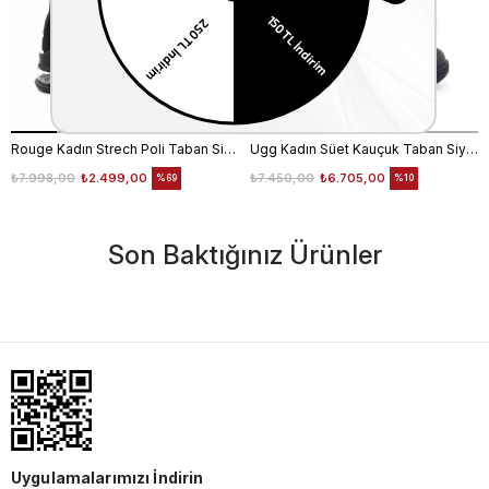
Rouge Kadın Strech Poli Taban Siyah Günlük Bot
Ugg Kadın Süet Kauçuk Taban Siyah Günlük Bot
₺7.998,00
₺2.499,00
₺7.450,00
₺6.705,00
%69
%10
Son Baktığınız Ürünler
Uygulamalarımızı İndirin