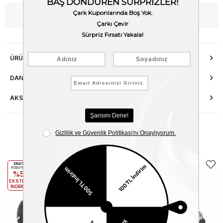
WhatsApp’tan Bilgi Al
ÜRÜN ÖZELLIKLERI
DANIŞMA HATTI
AKSESUAR ONARIMI
Benzer Ürünler
EKLE5
EKLE5
KODUYLA
KODUYLA
%5
%5
EKSTRA
EKSTRA
İNDİRİM
İNDİRİM