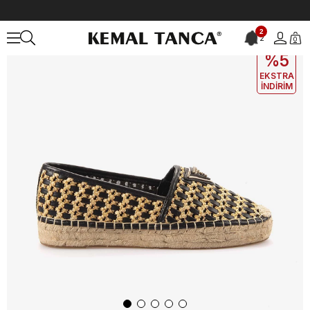
Anasayfa
KADIN
AYAKKABI
Günlük
Guess Kadın Espadril Ayak
2
2
0
EKLE5
KODUYLA
%5
EKSTRA
İNDİRİM