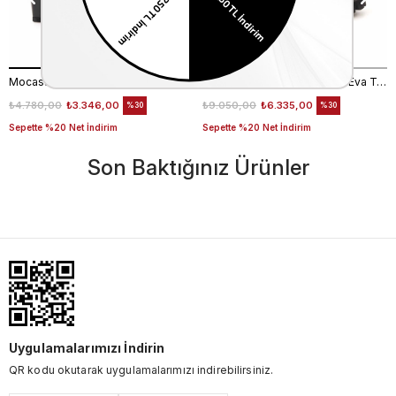
Mocassini Kadın Hakiki Deri Tpu Taban Siyah Günlük Ayakkabı
Mocassini Kadın Hakiki Deri Eva Taban Beyaz Günlük Ayakkabı
₺4.780,00
₺3.346,00
₺9.050,00
₺6.335,00
%30
%30
Sepette %20 Net İndirim
Sepette %20 Net İndirim
Son Baktığınız Ürünler
Uygulamalarımızı İndirin
QR kodu okutarak uygulamalarımızı indirebilirsiniz.