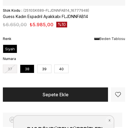
Stok Kodu
(251GSK689-FLJDNNFAB14_16777948)
Guess Kadın Espadril Ayakkabı FLJDNNFAB14
₺6.650,00
₺5.985,00
10
Renk
Beden Tablosu
Siyah
Numara
37
38
39
40
Fiyat Düşünce Haber Ver
Kargo Bedava