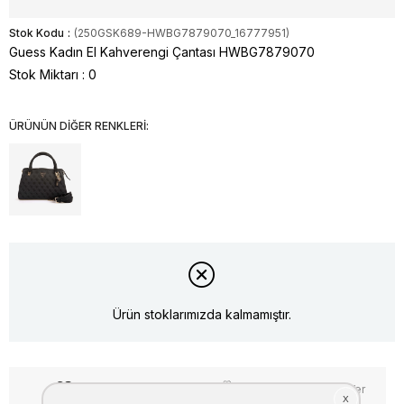
Stok Kodu
(250GSK689-HWBG7879070_16777951)
Guess Kadın El Kahverengi Çantası HWBG7879070
Stok Miktarı
:
0
ÜRÜNÜN DİĞER RENKLERİ:
Ürün stoklarımızda kalmamıştır.
Favorilere Ekle
Fiyat Düşünce Haber Ver