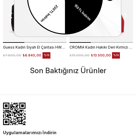
Guess Kadın Siyah El Çantası HWNG9496060
CROMIA Kadın Hakiki Deri Kırmızı El Çantası
₺7.600,00
₺6.840,00
₺15.000,00
₺13.500,00
%10
%10
Son Baktığınız Ürünler
Uygulamalarımızı İndirin