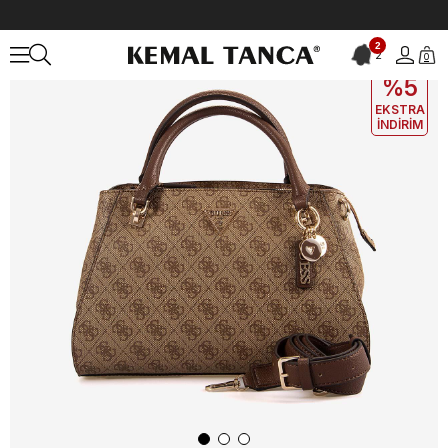
Anasayfa
ÇANTA&AKSESUAR
KADIN
El Çantası
Guess Kadın E
2
2
0
EKLE5
KODUYLA
%5
EKSTRA
İNDİRİM