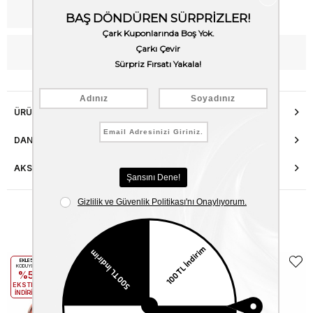
Kargo Bedava
WhatsApp’tan Bilgi Al
ÜRÜN ÖZELLIKLERI
DANIŞMA HATTI
AKSESUAR ONARIMI
Benzer Ürünler
EKLE5
EKLE5
KODUYLA
KODUYLA
%5
%5
EKSTRA
EKSTRA
İNDİRİM
İNDİRİM