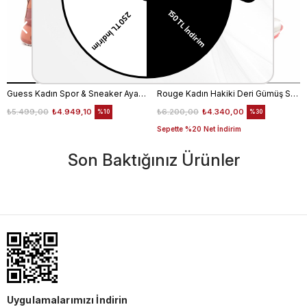
Guess Kadın Spor & Sneaker Ayakkabı FL6T2CELE12
Rouge Kadın Hakiki Deri Gümüş Spor & Sneaker Ayakkabı
₺5.499,00
₺4.949,10
₺6.200,00
₺4.340,00
%10
%30
Sepette %20 Net İndirim
Son Baktığınız Ürünler
Uygulamalarımızı İndirin