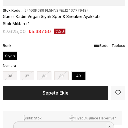
Stok Kodu
(241GSK689 FL5HNSPEL12_16777948)
Guess Kadın Vegan Siyah Spor & Sneaker Ayakkabı
Stok Miktarı
:
1
₺7.625,00
₺5.337,50
30
Renk
Beden Tablosu
Siyah
Numara
36
37
38
39
40
Kritik Stok
Fiyat Düşünce Haber Ver