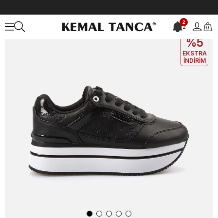
Anasayfa
KADIN
AYAKKABI
Spor&Sneaker
Guess Kadın Vegan 
2
2
0
EKLE5
KODUYLA
%5
EKSTRA
İNDİRİM