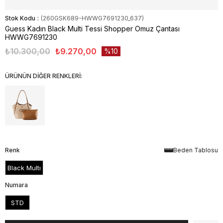
Stok Kodu
(260GSK689-HWWG7691230_637)
Guess Kadın Black Multi Tessi Shopper Omuz Çantası
HWWG7691230
₺10.300,00
₺9.270,00
10
ÜRÜNÜN DİĞER RENKLERİ:
Renk
Beden Tablosu
Black Multı
Numara
STD