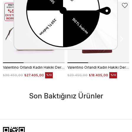
EKLE5
EKLE5
KODUYLA
KODUYLA
%5
%5
EKSTRA
EKSTRA
İNDİRİM
İNDİRİM
Valentino Orlandi Kadın Hakiki Deri Siyah Omuz Çantası
Valentino Orlandi Kadın Hakiki Deri Bordo Omuz Çantası
₺30.450,00
₺27.405,00
₺20.450,00
₺18.405,00
%10
%10
Son Baktığınız Ürünler