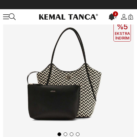
Anasayfa
ÇANTA&AKSESUAR
KADIN
Omuz Çantası
2
2
0
EKLE5
KODUYLA
%5
EKSTRA
İNDİRİM