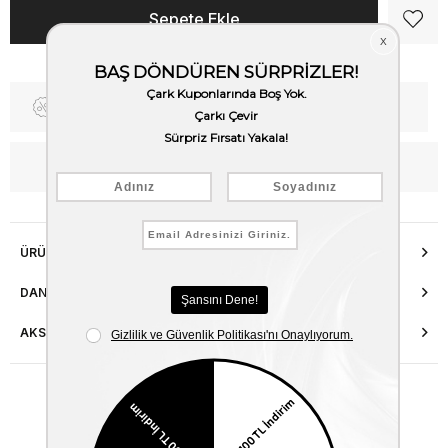
Fiyat Düşünce Haber Ver
Kargo Bedava
WhatsApp’tan Bilgi Al
ÜRÜN ÖZELLIKLERI
DANIŞMA HATTI
AKSESUAR ONARIMI
Benzer Ürünler