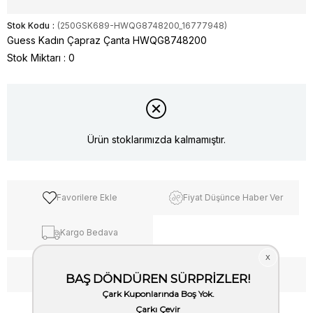
Stok Kodu
(250GSK689-HWQG8748200_16777948)
Guess Kadın Çapraz Çanta HWQG8748200
Stok Miktarı
:
0
Ürün stoklarımızda kalmamıştır.
Favorilere Ekle
Fiyat Düşünce Haber Ver
Kargo Bedava
WhatsApp’tan Bilgi Al