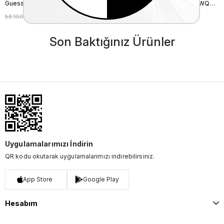
Guess Nadira Kapitoneli Mini Çapraz Çanta HWQG8424210
Guess Kadın Çapraz Çanta HWQG9508140
₺8.100,00
₺7.290,00
₺6.650,00
₺5.985,00
%10
%10
Son Baktığınız Ürünler
Uygulamalarımızı İndirin
QR kodu okutarak uygulamalarımızı indirebilirsiniz.
App Store
Google Play
Hesabım