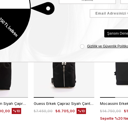
Benzer Ürünler
EKLE5
EKLE5
KODUYLA
KODUYLA
%5
%5
EKSTRA
EKSTRA
İNDİRİM
İNDİRİM
Guess Erkek Vegan Siyah Çapraz & Postacı Çanta
Guess Erkek Çapraz Siyah Çanta HMLUHNP5117
00,00
₺7.450,00
₺6.705,00
₺14.750,00
₺
%10
%10
Sepette %20 Net