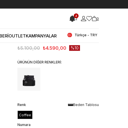
< < Önceki Sayfaya Dön
2
2
0
Stok Kodu
(260GSE689-
HMBENPP6123_9474231)
Guess Erkek Çapraz Çanta
Türkçe - TRY
BERİ
OUTLET
KAMPANYALAR
HMBENPP6123
₺5.100,00
₺4.590,00
10
ÜRÜNÜN DİĞER RENKLERİ:
Renk
Beden Tablosu
Coffee
Numara