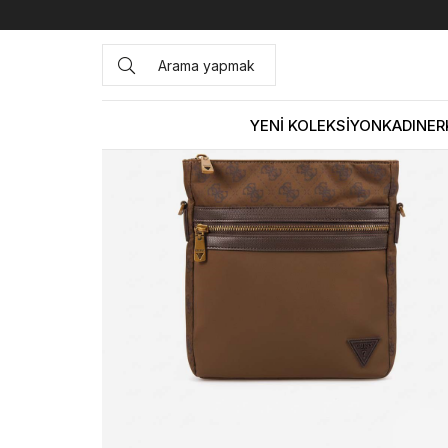
Anasayfa
ÇANTA&AKSESUAR
ERKEK
Çapraz&Postacı
YENİ KOLEKSİYON
KADIN
ER