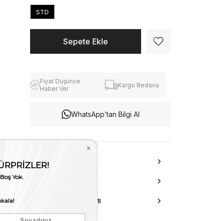
STD
Fiyat Düşünce
Kargo Bedava
Haber Ver
WhatsApp’tan Bilgi Al
ÜRÜN ÖZELLIKLERI
DANIŞMA HATTI
AKSESUAR ONARIMI