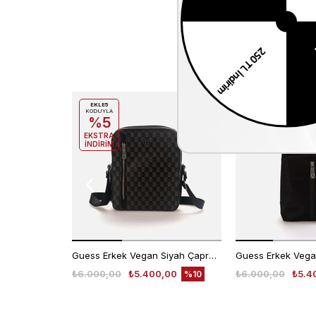
EKLE5
EKLE5
KODUYLA
KODUYLA
%5
%5
EKSTRA
EKSTRA
İNDİRİM
İNDİRİM
Guess Erkek Vegan Siyah Çapraz & Postacı Çanta
₺6.000,00
₺5.400,00
₺6.000,00
₺5.4
%10