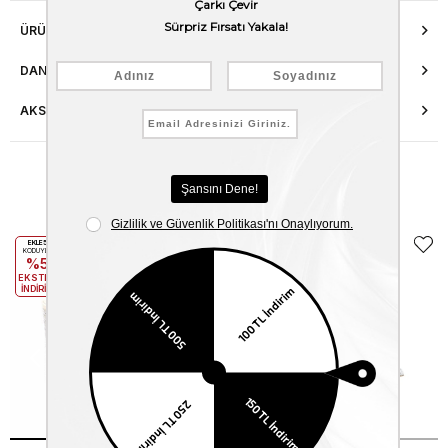
ÜRÜN ÖZELLIKLERI
DANIŞMA HATTI
AKSESUAR ONARIMI
Benzer Ürünler
EKLE5
EKLE5
KODUYLA
KODUYLA
%5
%5
EKSTRA
EKSTRA
İNDİRİM
İNDİRİM