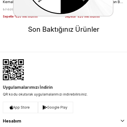
Kemal Tanca Kadın Gece & Abiye Ayakkabı 4360
Rouge Kadın Taşlı Neolit Taban Beyaz Süet Gece & Abiye Ayakkabı
₺7.625,00
₺5.337,50
₺14.750,00
₺10.325,00
%30
%30
Sepette %20 Net İndirim
Sepette %20 Net İndirim
Son Baktığınız Ürünler
Uygulamalarımızı İndirin
QR kodu okutarak uygulamalarımızı indirebilirsiniz.
App Store
Google Play
Hesabım