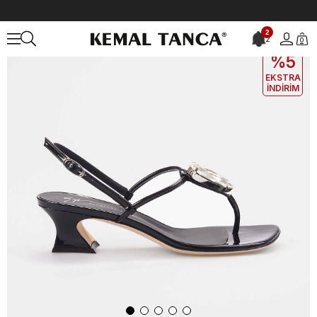
Anasayfa
KADIN
AYAKKABI
Gece&Abiye
Giuseppe Zanotti Kad
2
2
0
EKLE5
KODUYLA
%5
EKSTRA
İNDİRİM