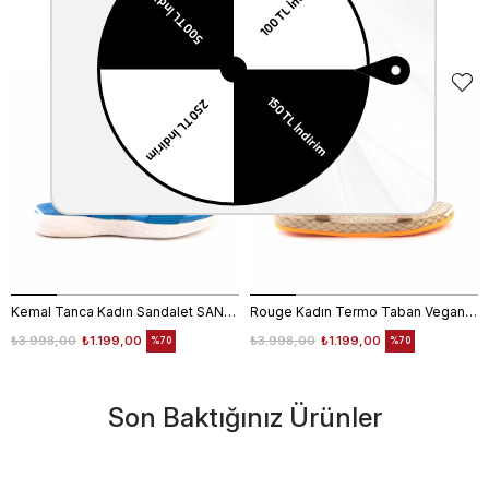
Benzer Ürünler
Kemal Tanca Kadın Sandalet SANDALET
Rouge Kadın Termo Taban Vegan Cırt Bantlı Bej Sandalet 1001
₺3.998,00
₺1.199,00
₺3.998,00
₺1.199,00
%70
%70
Son Baktığınız Ürünler