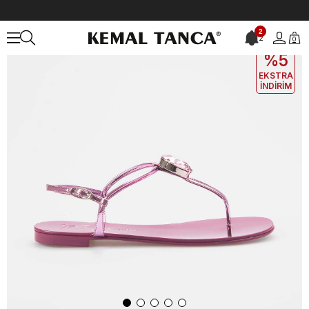
Anasayfa
KADIN
AYAKKABI
Sandalet
Giuseppe Zanotti Kadın 
2
2
0
EKLE5
KODUYLA
%5
EKSTRA
İNDİRİM