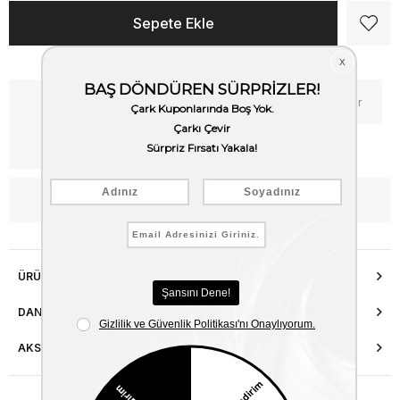
Kritik Stok
Fiyat Düşünce Haber Ver
Kargo Bedava
WhatsApp’tan Bilgi Al
ÜRÜN ÖZELLIKLERI
DANIŞMA HATTI
AKSESUAR ONARIMI