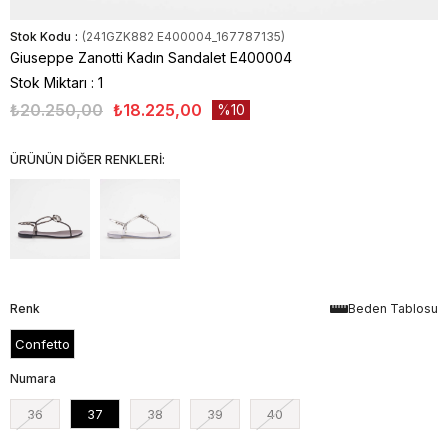
Stok Kodu
(241GZK882 E400004_167787135)
Giuseppe Zanotti Kadın Sandalet E400004
Stok Miktarı
:
1
₺20.250,00
₺18.225,00
10
ÜRÜNÜN DİĞER RENKLERİ:
Renk
Beden Tablosu
Confetto
Numara
36
37
38
39
40