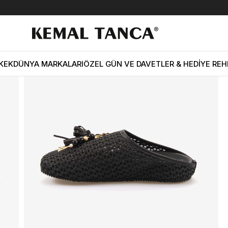
ik MANU01
KEK
DÜNYA MARKALARI
ÖZEL GÜN VE DAVETLER & HEDİYE REH