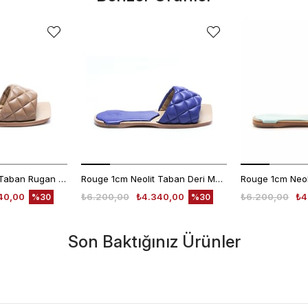
Rouge 1cm Neolit Taban Rugan Deri Nude Kadın Terlik 0197-169
Rouge 1cm Neolit Taban Deri Mor Kadın Terlik 0197-169
40,00
₺6.200,00
₺4.340,00
₺6.200,00
₺4
%30
%30
Son Baktığınız Ürünler