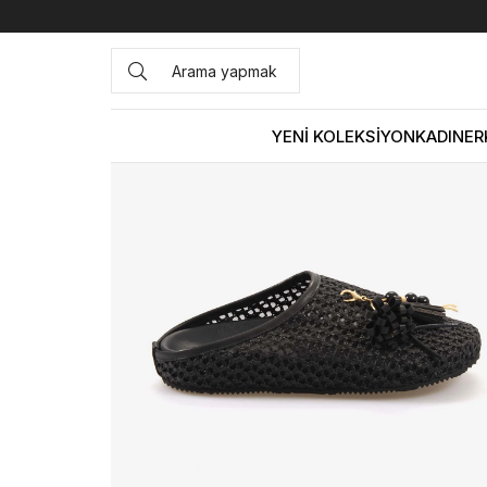
Anasayfa
KADIN
AYAKKABI
Terlik
Giove Kadın Terl
YENİ KOLEKSİYON
KADIN
ER