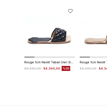
Rouge 1cm Neolit Taban Deri Siyah Kadın Terlik 0197-169
₺6.200,00
₺4.340,00
₺6.200,00
₺4.3
%30