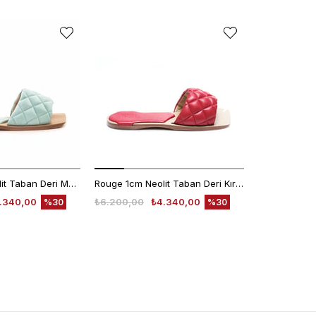
Rouge 1cm Neolit Taban Deri Mavi Kadın Terlik 0197-169
Rouge 1cm Neolit Taban Deri Kırmızı Kadın Terlik 0197-169
.340,00
₺6.200,00
₺4.340,00
₺1.998,00
%30
%30