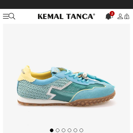
Anasayfa
KADIN
AYAKKABI
Spor&Sneaker
Giove Kadın Spor &
2
2
0