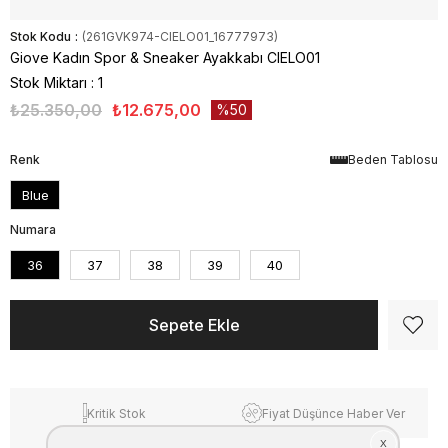
Stok Kodu
(261GVK974-CIELO01_16777973)
Giove Kadın Spor & Sneaker Ayakkabı CIELO01
Stok Miktarı
:
1
₺25.350,00
₺12.675,00
50
Renk
Beden Tablosu
Blue
Numara
36
37
38
39
40
Kritik Stok
Fiyat Düşünce Haber Ver