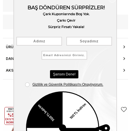
Kargo Bedava
WhatsApp’tan Bilgi Al
ÜRÜN ÖZELLIKLERI
DANIŞMA HATTI
AKSESUAR ONARIMI
Benzer Ürünler
EKLE5
EKLE5
KODUYLA
KODUYLA
%5
%5
EKSTRA
EKSTRA
İNDİRİM
İNDİRİM