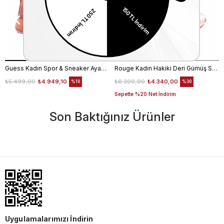
Guess Kadın Spor & Sneaker Ayakkabı FL6T2CELE12
Rouge Kadın Hakiki Deri Gümüş Spor & Sneaker Ayakkabı
₺5.499,00
₺4.949,10
₺6.200,00
₺4.340,00
%10
%30
Sepette %20 Net İndirim
Son Baktığınız Ürünler
Uygulamalarımızı İndirin