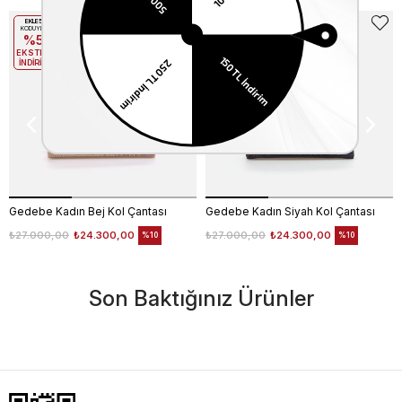
EKLE5
EKLE5
KODUYLA
KODUYLA
%5
%5
EKSTRA
EKSTRA
İNDİRİM
İNDİRİM
Gedebe Kadın Bej Kol Çantası
Gedebe Kadın Siyah Kol Çantası
₺27.000,00
₺24.300,00
₺27.000,00
₺24.300,00
%10
%10
Son Baktığınız Ürünler