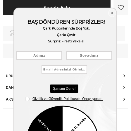
Fiyat Düşünce Haber Ver
Kargo Bedava
WhatsApp’tan Bilgi Al
ÜRÜN ÖZELLIKLERI
DANIŞMA HATTI
AKSESUAR ONARIMI
Benzer Ürünler