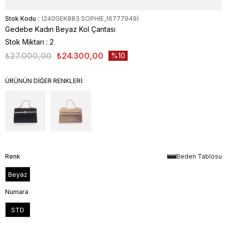
Stok Kodu
(240GEK883 SOPHIE_16777949)
Gedebe Kadın Beyaz Kol Çantası
Stok Miktarı
:
2
₺27.000,00
₺24.300,00
10
ÜRÜNÜN DİĞER RENKLERİ:
Renk
Beden Tablosu
Beyaz
Numara
STD