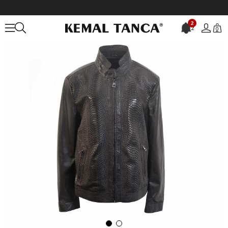
Anasayfa
DERİ GİYİM
ERKEK
Deri Mont
Franco Armondi Erkek D
2
2
0