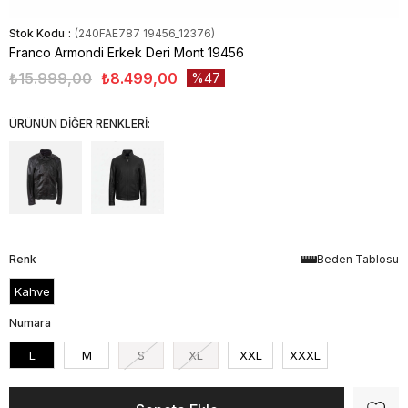
Stok Kodu
(240FAE787 19456_12376)
Franco Armondi Erkek Deri Mont 19456
₺15.999,00
₺8.499,00
47
ÜRÜNÜN DİĞER RENKLERİ:
Renk
Beden Tablosu
Kahve
Numara
L
M
S
XL
XXL
XXXL