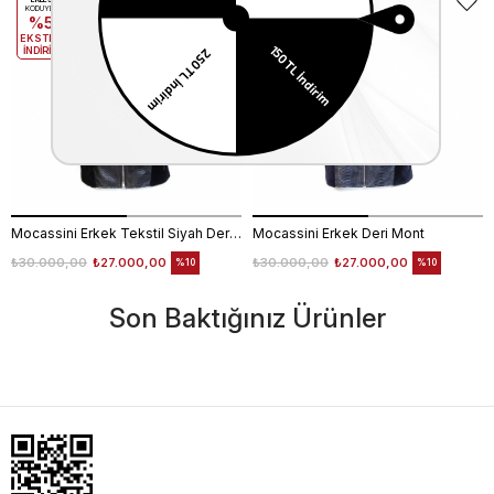
EKLE5
EKLE5
KODUYLA
KODUYLA
%5
%5
EKSTRA
EKSTRA
İNDİRİM
İNDİRİM
Mocassini Erkek Tekstil Siyah Deri Mont
Mocassini Erkek Deri Mont
₺30.000,00
₺27.000,00
₺30.000,00
₺27.000,00
%10
%10
Son Baktığınız Ürünler