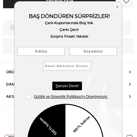
Fiyat Düşünce Haber Ver
Kargo Bedava
WhatsApp’tan Bilgi Al
ÜRÜN ÖZELLIKLERI
DANIŞMA HATTI
AKSESUAR ONARIMI
Benzer Ürünler