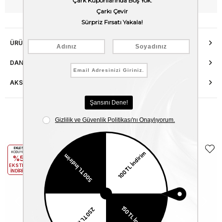
WhatsApp’tan Bilgi Al
ÜRÜN ÖZELLIKLERI
DANIŞMA HATTI
AKSESUAR ONARIMI
Benzer Ürünler
EKLE5
EKLE5
KODUYLA
KODUYLA
%5
%5
EKSTRA
EKSTRA
İNDİRİM
İNDİRİM