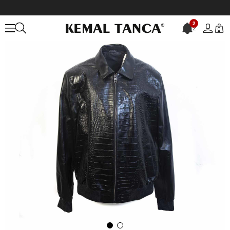
Anasayfa
DERİ GİYİM
ERKEK
Deri Mont
Mocassini Erkek Deri M
2
2
0