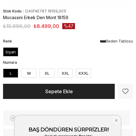
Stok Kodu
(240FAE787 18159_001)
Mocassini Erkek Deri Mont 18159
₺15.999,00
₺8.499,00
47
Renk
Beden Tablosu
Siyah
Numara
L
M
XL
XXL
XXXL
Fiyat Düşünce Haber Ver
Kargo Bedava