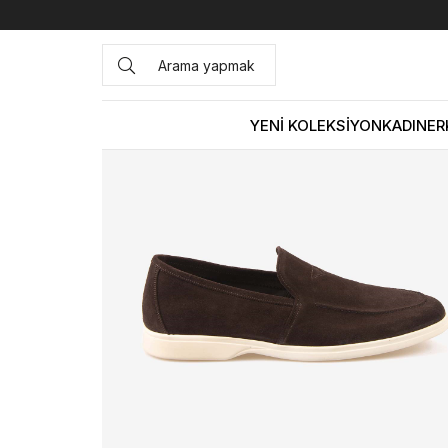
Anasayfa
ERKEK
AYAKKABI
Klasik
Franceschetti Er
YENİ KOLEKSİYON
KADIN
ER