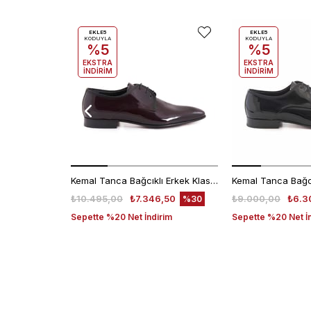
EKLE5
EKLE5
KODUYLA
KODUYLA
%5
%5
EKSTRA
EKSTRA
İNDİRİM
İNDİRİM
Kemal Tanca Bağcıklı Erkek Klasik Ayakkabı 700
₺10.495,00
₺7.346,50
₺9.000,00
₺6.3
%30
Sepette %20 Net İndirim
Sepette %20 Net İ