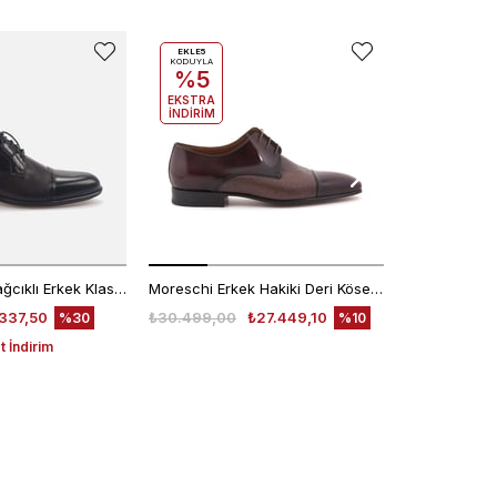
EKLE5
EKLE5
KODUYLA
KODUYLA
%5
%5
EKSTRA
EKSTRA
İNDİRİM
İNDİRİM
Kemal Tanca Bağcıklı Erkek Klasik Ayakkabı 7453
Moreschi Erkek Hakiki Deri Kösele Taban Kahverengi Klasik Ayakkabı
337,50
₺30.499,00
₺27.449,10
₺30.499,00
%30
%10
 İndirim