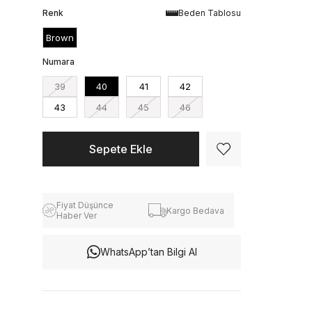
Renk
Beden Tablosu
Brown
Numara
39
40
41
42
43
44
45
46
Fiyat Düşünce
Kargo Bedava
Haber Ver
WhatsApp’tan Bilgi Al