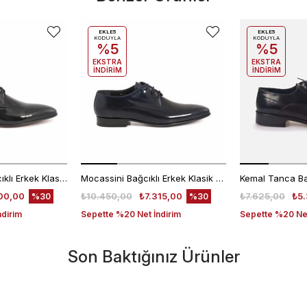
EKLE5
EKLE5
KODUYLA
KODUYLA
%5
%5
EKSTRA
EKSTRA
İNDİRİM
İNDİRİM
Kemal Tanca Bağcıklı Erkek Klasik Ayakkabı 700
Mocassini Bağcıklı Erkek Klasik Ayakkabı 4625
00,00
₺10.450,00
₺7.315,00
₺7.625,00
₺5.
%30
%30
ndirim
Sepette %20 Net İndirim
Sepette %20 Net
Son Baktığınız Ürünler