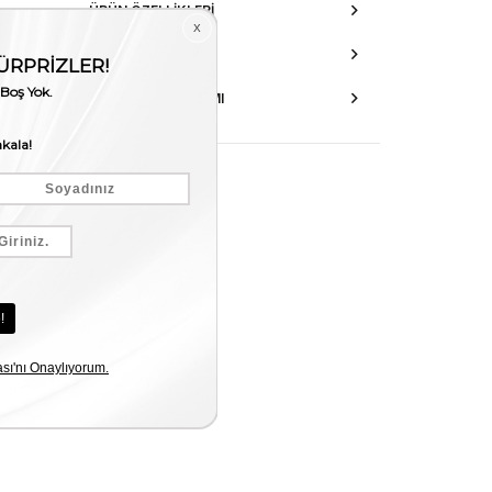
ÜRÜN ÖZELLIKLERI
DANIŞMA HATTI
AKSESUAR ONARIMI