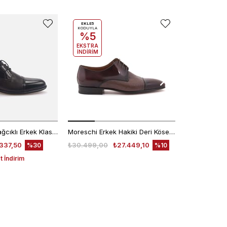
EKLE5
EKLE5
KODUYLA
KODUYLA
%5
%5
EKSTRA
EKSTRA
İNDİRİM
İNDİRİM
Kemal Tanca Bağcıklı Erkek Klasik Ayakkabı 7453
Moreschi Erkek Hakiki Deri Kösele Taban Kahverengi Klasik Ayakkabı
337,50
₺30.499,00
₺27.449,10
₺30.499,00
%30
%10
 İndirim