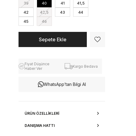
39
40
41
41,5
42
42,5
43
44
45
46
Fiyat Düşünce
Kargo Bedava
Haber Ver
WhatsApp’tan Bilgi Al
ÜRÜN ÖZELLIKLERI
DANIŞMA HATTI