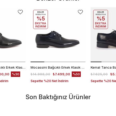
EKLE5
EKLE5
KODUYLA
KODUYLA
%5
%5
EKSTRA
EKSTRA
İNDİRİM
İNDİRİM
Kemal Tanca Bağcıklı Erkek Klasik Ayakkabı 700
Mocassini Bağcıklı Erkek Klasik Ayakkabı 4625
00,00
₺14.998,00
₺7.499,00
₺7.625,00
₺5.
%30
%50
ndirim
Sepette %20 Net İndirim
Sepette %20 Net
Son Baktığınız Ürünler