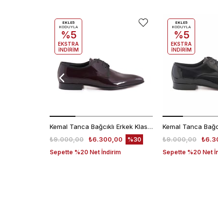
EKLE5
EKLE5
KODUYLA
KODUYLA
%5
%5
EKSTRA
EKSTRA
İNDİRİM
İNDİRİM
Kemal Tanca Bağcıklı Erkek Klasik Ayakkabı 700
₺9.000,00
₺6.300,00
₺9.000,00
₺6.3
%30
Sepette %20 Net İndirim
Sepette %20 Net İ