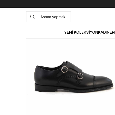
Anasayfa
ERKEK
AYAKKABI
Klasik
Franceschetti Erk
YENİ KOLEKSİYON
KADIN
ER