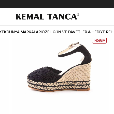
ME
EKLE5
KODUYLA
%5
KEK
DÜNYA MARKALARI
ÖZEL GÜN VE DAVETLER & HEDİYE REH
EKSTRA
İNDİRİM