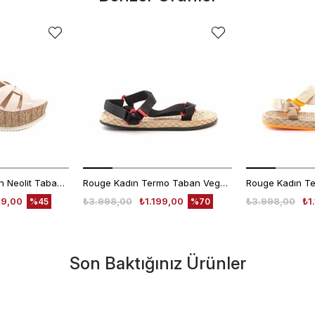
Kemal Tanca Kadın Neolit Taban Dolgu Topuklu Sandalet 1573
Rouge Kadın Termo Taban Vegan Cırt Bantlı Siyah Sandalet 1001
99,00
₺3.998,00
₺1.199,00
₺3.998,00
₺1
%45
%70
Son Baktığınız Ürünler