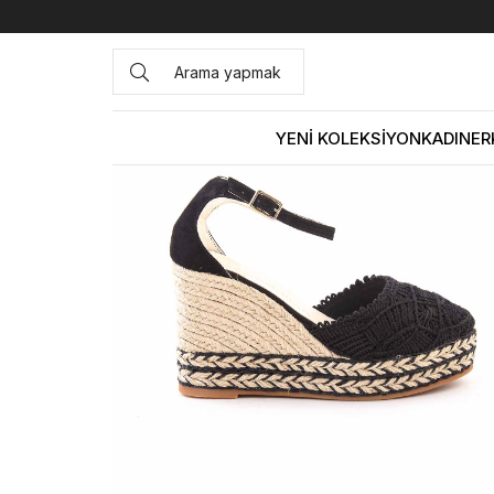
Anasayfa
KADIN
AYAKKABI
Sandalet
ATOS MACRA
YENİ KOLEKSİYON
KADIN
ER