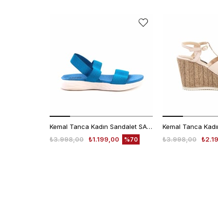
Kemal Tanca Kadın Sandalet SANDALET
₺3.998,00
₺1.199,00
₺3.998,00
₺2.1
%70