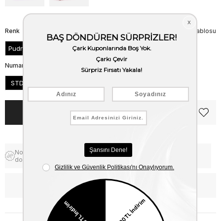
Renk
Beden Tablosu
Pudra
Numara
STD
Notify me when the price goes
Free Shipping
down
WhatsApp’tan Bilgi Al