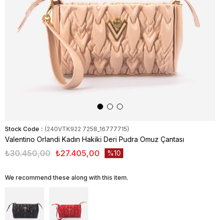
Stock Code
(240VTK922 7258_16777715)
Valentino Orlandi Kadın Hakiki Deri Pudra Omuz Çantası
₺30.450,00
₺27.405,00
10
We recommend these along with this item.