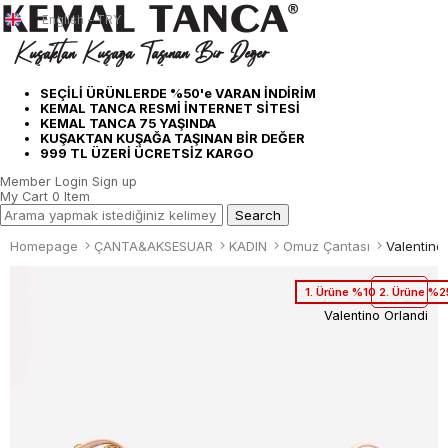
English - TRY
SEÇİLİ ÜRÜNLERDE %50'e VARAN İNDİRİM
KEMAL TANCA RESMİ İNTERNET SİTESİ
KEMAL TANCA 75 YAŞINDA
KUŞAKTAN KUŞAĞA TAŞINAN BİR DEĞER
999 TL ÜZERİ ÜCRETSİZ KARGO
Member Login
Sign up
My Cart
0
Item
Homepage
ÇANTA&AKSESUAR
KADIN
Omuz Çantası
1. Ürüne %10 2. Ürüne %2
Valentino Orlandi