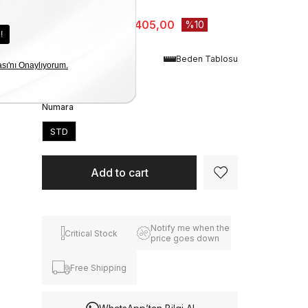
Stock Amount
:
1
₺20.450,00
₺18.405,00
10
Renk
Beden Tablosu
Pembe
Numara
STD
Notify me when the
Critical Stock
price goes down
Free Shipping