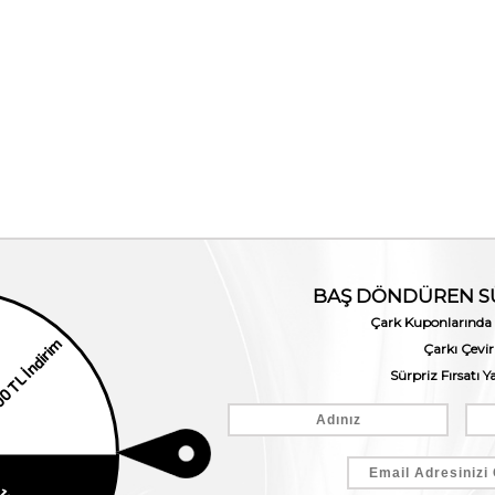
Valentino Orlandi Kadın Hakiki Deri Pembe Omuz Çantası
1. Ürüne %10 2. Ürüne %25
Valentino Orlandi