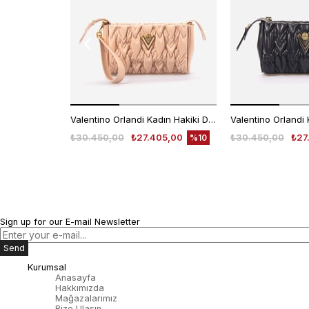
Valentino Orlandi Kadın Hakiki Deri Pudra Omuz Çantası
₺30.450,00
₺27.405,00
₺30.450,00
₺27
%10
Sign up for our E-mail Newsletter
Send
Kurumsal
Anasayfa
Hakkımızda
Mağazalarımız
Bize Ulaşın