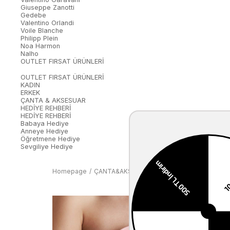
Giuseppe Zanotti
Gedebe
Valentino Orlandi
Voile Blanche
Philipp Plein
Noa Harmon
Nalho
OUTLET FIRSAT ÜRÜNLERİ
OUTLET FIRSAT ÜRÜNLERİ
KADIN
ERKEK
ÇANTA & AKSESUAR
HEDİYE REHBERİ
HEDİYE REHBERİ
Babaya Hediye
Anneye Hediye
Öğretmene Hediye
Sevgiliye Hediye
Homepage
ÇANTA&AKSESUAR
KADIN
Omuz Çantası