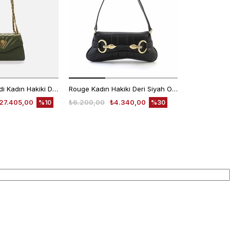
Valentino Orlandi Kadın Hakiki Deri Yeşil Omuz Çantası
Rouge Kadın Hakiki Deri Siyah Omuz Çantası
Rouge Kadın
27.405,00
₺6.200,00
₺4.340,00
₺4.780,00
%10
%30