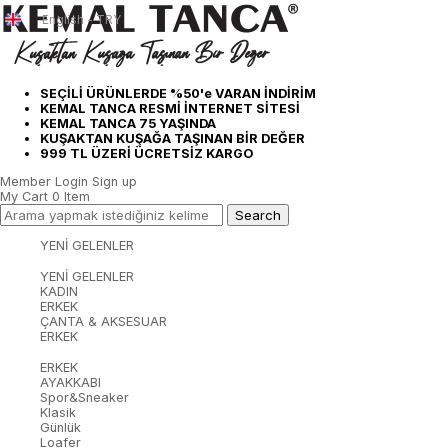
English - TRY
SEÇİLİ ÜRÜNLERDE %50'e VARAN İNDİRİM
KEMAL TANCA RESMİ İNTERNET SİTESİ
KEMAL TANCA 75 YAŞINDA
KUŞAKTAN KUŞAĞA TAŞINAN BİR DEĞER
999 TL ÜZERİ ÜCRETSİZ KARGO
Member Login
Sign up
My Cart
0
Item
YENİ GELENLER
YENİ GELENLER
KADIN
ERKEK
ÇANTA & AKSESUAR
ERKEK
ERKEK
AYAKKABI
Spor&Sneaker
Klasik
Günlük
Loafer