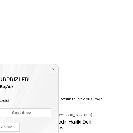
< < Return to Previous Page
Stock Code
(240VTK922 7210_16728319)
 İndirim
Valentino Orlandi Kadın Hakiki Deri
Pembe Omuz Çantası