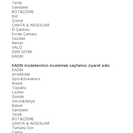
Terlik
Sandalet
BOT&ÇİZME
Bot
Çizme
ÇANTA & AKSESUAR
El Çantası
Evrak Çantası
Cüzdan
Kemer
VALİZ
DERİ GİYİM
KADIN
KADIN modellerimizi incelemek sayfamızı ziyaret edin.
KADIN
AYAKKABI
Spor&Sneakers
Klasik
Topuklu
Loafer
Günlük
Gece&Abiye
Babet
Sandalet
Terlik
BOT&ÇİZME
ÇANTA & AKSESUAR
Tümünü Gör
Çanta