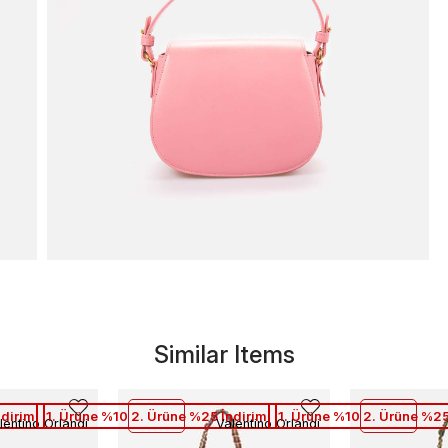
Similar Items
ndirim
1. Ürüne %10 2. Ürüne %25 İndirim
1. Ürüne %10 2. Ürüne %25
lentino Orlandi
Valentino Orlandi