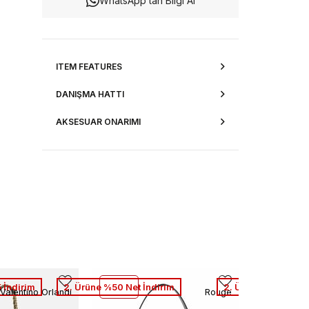
WhatsApp’tan Bilgi Al
ITEM FEATURES
DANIŞMA HATTI
AKSESUAR ONARIMI
 İndirim
2. Ürüne %50 Net İndirim
2. Ürüne %50 Net İ
Valentino Orlandi
Rouge