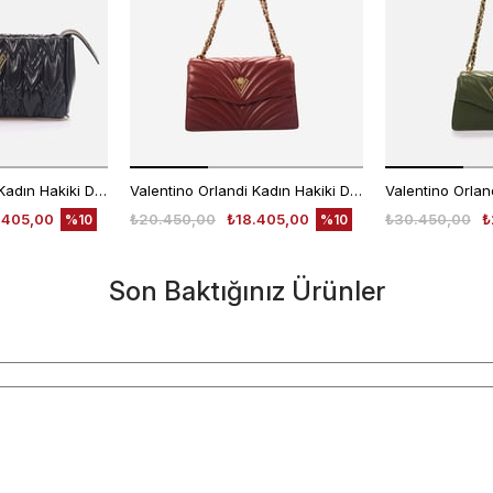
Valentino Orlandi Kadın Hakiki Deri Siyah Omuz Çantası
Valentino Orlandi Kadın Hakiki Deri Bordo Omuz Çantası
.405,00
₺20.450,00
₺18.405,00
₺30.450,00
₺
%10
%10
Son Baktığınız Ürünler