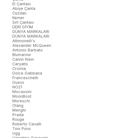
El Çantası
Abiye Çanta
Cüzdan
Kemer
Sırt Çantası
DERİ GİYİM
DÜNYA MARKALARI
DÜNYA MARKALARI
Attimonelli's
Alexander McQueen
Antonio Barbato
Blumarine
Calvin Klein
Caryatis
Cromia
Dolce Gabbana
Franceschetti
Guess
NO21
Mocassini
MoonBoot
Moreschi
Olang
Menghi
Prada
Rouge
Roberto Cavalli
Toni Pons
Ugg
Valentino Garavani