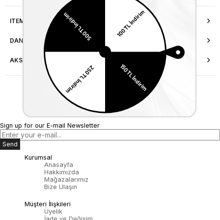
ITEM FEATURES
DANIŞMA HATTI
AKSESUAR ONARIMI
Son Baktığınız Ürünler
Sign up for our E-mail Newsletter
Send
Kurumsal
Anasayfa
Hakkımızda
Mağazalarımız
Bize Ulaşın
Müşteri İlişkileri
Üyelik
İade ve Değişim