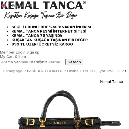
English - TRY
SEÇİLİ ÜRÜNLERDE %50'e VARAN İNDİRİM
KEMAL TANCA RESMİ İNTERNET SİTESİ
KEMAL TANCA 75 YAŞINDA
KUŞAKTAN KUŞAĞA TAŞINAN BİR DEĞER
999 TL ÜZERİ ÜCRETSİZ KARGO
Member Login
Sign up
My Cart
0
Item
Homepage
PASİF KATEGORİLER
Online Özel Tek Fiyat 1299 TL
te
Kemal Tanca