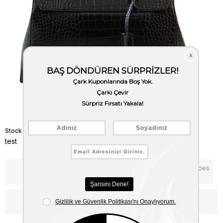
Stock Code
(test)
test
Notify me when the price goes
Add to Favorites
down
WhatsApp’tan Bilgi Al