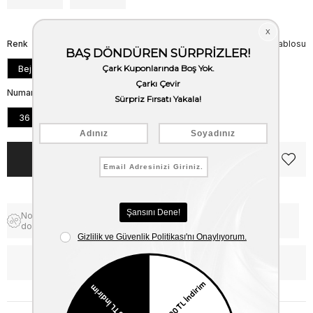
Renk
Beden Tablosu
Bej
Numara
36
37
38
39
40
41
Notify me when the price goes
Free Shipping
down
WhatsApp’tan Bilgi Al