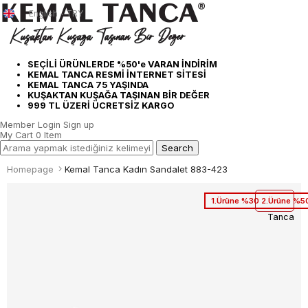
English - TRY
SEÇİLİ ÜRÜNLERDE %50'e VARAN İNDİRİM
KEMAL TANCA RESMİ İNTERNET SİTESİ
KEMAL TANCA 75 YAŞINDA
KUŞAKTAN KUŞAĞA TAŞINAN BİR DEĞER
999 TL ÜZERİ ÜCRETSİZ KARGO
Member Login
Sign up
My Cart
0
Item
Homepage
Kemal Tanca Kadın Sandalet 883-423
1.Ürüne %30 2.Ürüne %50
Tanca