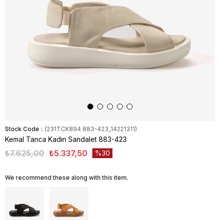
Stock Code
(231TCK894 883-423_14221311)
Kemal Tanca Kadın Sandalet 883-423
₺7.625,00
₺5.337,50
30
We recommend these along with this item.