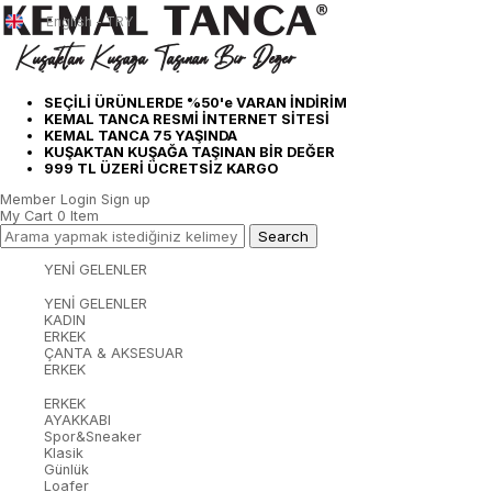
English - TRY
SEÇİLİ ÜRÜNLERDE %50'e VARAN İNDİRİM
KEMAL TANCA RESMİ İNTERNET SİTESİ
KEMAL TANCA 75 YAŞINDA
KUŞAKTAN KUŞAĞA TAŞINAN BİR DEĞER
999 TL ÜZERİ ÜCRETSİZ KARGO
Member Login
Sign up
My Cart
0
Item
YENİ GELENLER
YENİ GELENLER
KADIN
ERKEK
ÇANTA & AKSESUAR
ERKEK
ERKEK
AYAKKABI
Spor&Sneaker
Klasik
Günlük
Loafer