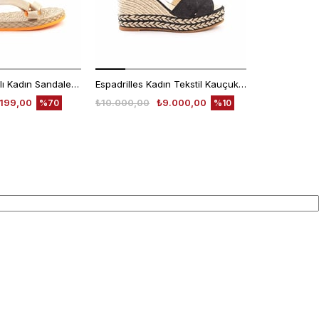
Rouge Cırt Bantlı Kadın Sandalet 1001
Espadrilles Kadın Tekstil Kauçuk Taban Negro Sandalet
.199,00
₺10.000,00
₺9.000,00
₺7.640,00
%70
%10