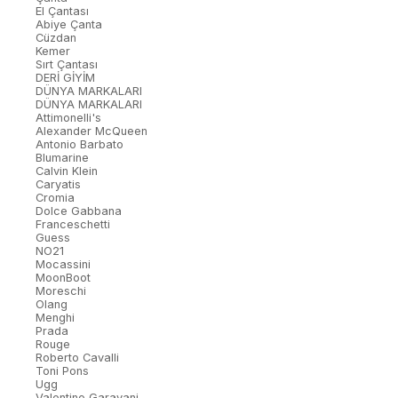
El Çantası
Abiye Çanta
Cüzdan
Kemer
Sırt Çantası
DERİ GİYİM
DÜNYA MARKALARI
DÜNYA MARKALARI
Attimonelli's
Alexander McQueen
Antonio Barbato
Blumarine
Calvin Klein
Caryatis
Cromia
Dolce Gabbana
Franceschetti
Guess
NO21
Mocassini
MoonBoot
Moreschi
Olang
Menghi
Prada
Rouge
Roberto Cavalli
Toni Pons
Ugg
Valentino Garavani