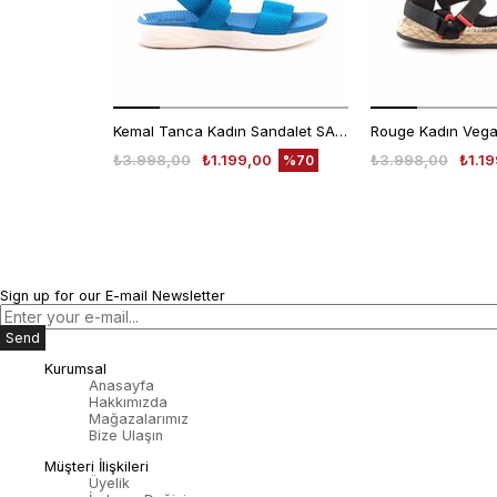
Kemal Tanca Kadın Sandalet SANDALET
₺3.998,00
₺1.199,00
₺3.998,00
₺1.1
%70
Sign up for our E-mail Newsletter
Send
Kurumsal
Anasayfa
Hakkımızda
Mağazalarımız
Bize Ulaşın
Müşteri İlişkileri
Üyelik