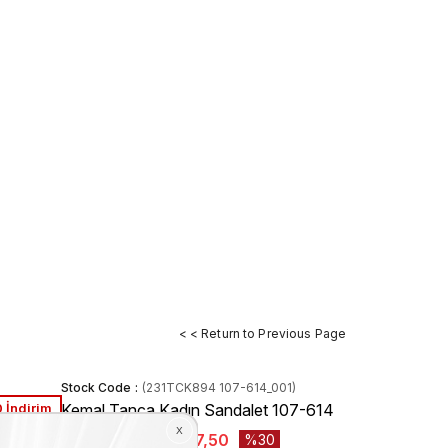
< < Return to Previous Page
Stock Code
(231TCK894 107-614_001)
 İndirim
Kemal Tanca Kadın Sandalet 107-614
₺7.625,00
₺5.337,50
30