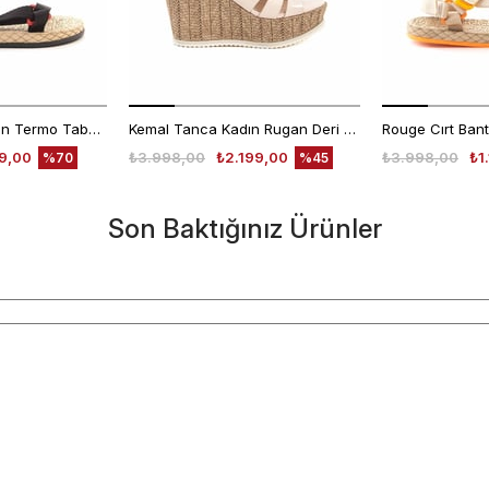
Rouge Kadın Vegan Termo Taban Siyah Sandalet Ayakkabı
Kemal Tanca Kadın Rugan Deri Neolit Taban Pudra Sandalet
99,00
₺3.998,00
₺2.199,00
₺3.998,00
₺1
%70
%45
Son Baktığınız Ürünler