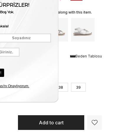
We recommend these along with this item.
Renk
Beden Tablosu
Siyah
Numara
36
37
38
39
40
41