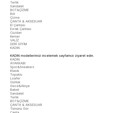
Terlik
Sandalet
BOT&ÇİZME
Bot
Çizme
ÇANTA & AKSESUAR
El Çantası
Evrak Çantası
Cüzdan
Kemer
VALİZ
DERİ GİYİM
KADIN
KADIN modellerimizi incelemek sayfamızı ziyaret edin.
KADIN
AYAKKABI
Spor&Sneakers
Klasik
Topuklu
Loafer
Günlük
Gece&Abiye
Babet
Sandalet
Terlik
BOT&ÇİZME
ÇANTA & AKSESUAR
Tümünü Gör
Çanta