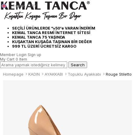
English - TRY
SEÇİLİ ÜRÜNLERDE %50'e VARAN İNDİRİM
KEMAL TANCA RESMİ İNTERNET SİTESİ
KEMAL TANCA 75 YAŞINDA
KUŞAKTAN KUŞAĞA TAŞINAN BİR DEĞER
999 TL ÜZERİ ÜCRETSİZ KARGO
Member Login
Sign up
My Cart
0
Item
Homepage
KADIN
AYAKKABI
Topuklu Ayakkabı
Rouge Stiletto 