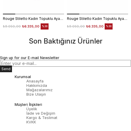
Rouge Stiletto Kadın Topuklu Ayakkabı 4924-02V8
Rouge Stiletto Kadın Topuklu Ayakkabı 4924-02V8
₺9.050,00
₺6.335,00
₺9.050,00
₺6.335,00
%30
%30
Son Baktığınız Ürünler
Sign up for our E-mail Newsletter
Send
Kurumsal
Anasayfa
Hakkımızda
Mağazalarımız
Bize Ulaşın
Müşteri İlişkileri
Üyelik
İade ve Değişim
Kargo & Teslimat
KVKK