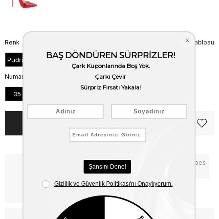
Renk
Beden Tablosu
Pudra Rugan
Numara
35
36
37
38
39
40
Notify me when the price goes
Critical Stock
down
Free Shipping