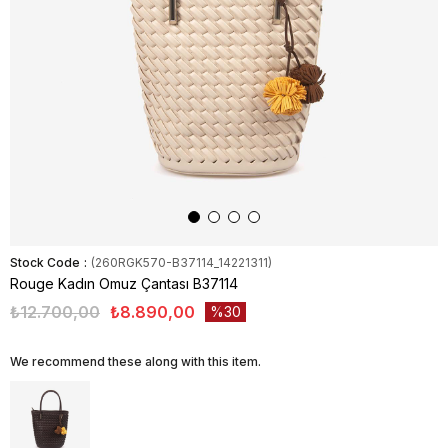
Stock Code
(260RGK570-B37114_14221311)
Rouge Kadın Omuz Çantası B37114
₺12.700,00
₺8.890,00
30
We recommend these along with this item.