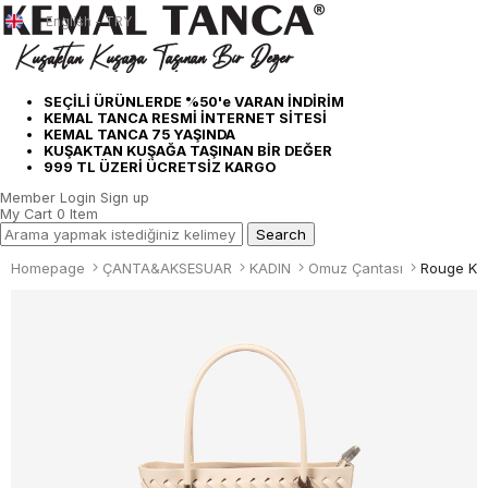
English - TRY
SEÇİLİ ÜRÜNLERDE %50'e VARAN İNDİRİM
KEMAL TANCA RESMİ İNTERNET SİTESİ
KEMAL TANCA 75 YAŞINDA
KUŞAKTAN KUŞAĞA TAŞINAN BİR DEĞER
999 TL ÜZERİ ÜCRETSİZ KARGO
Member Login
Sign up
My Cart
0
Item
Homepage
ÇANTA&AKSESUAR
KADIN
Omuz Çantası
Rouge Ka