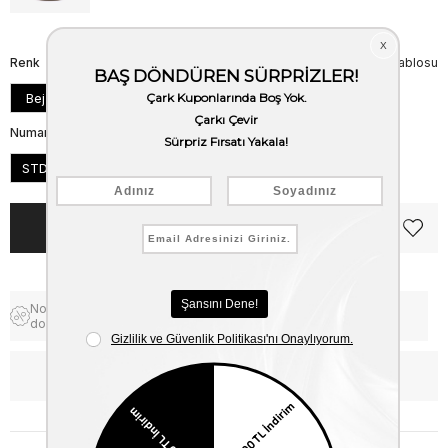
Renk
Beden Tablosu
Bej
Numara
STD
Notify me when the price goes
Free Shipping
down
WhatsApp’tan Bilgi Al