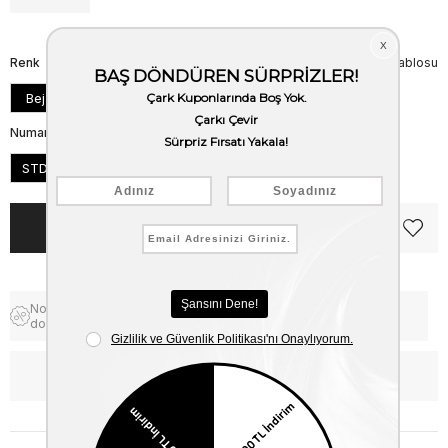
Renk
Beden Tablosu
Bej
Numara
STD
Notify me when the price goes
Free Shipping
down
WhatsApp’tan Bilgi Al