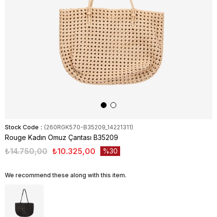
Stock Code
(260RGK570-B35209_14221311)
Rouge Kadın Omuz Çantası B35209
₺14.750,00
₺10.325,00
30
We recommend these along with this item.