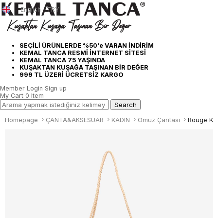
English - TRY
SEÇİLİ ÜRÜNLERDE %50'e VARAN İNDİRİM
KEMAL TANCA RESMİ İNTERNET SİTESİ
KEMAL TANCA 75 YAŞINDA
KUŞAKTAN KUŞAĞA TAŞINAN BİR DEĞER
999 TL ÜZERİ ÜCRETSİZ KARGO
Member Login
Sign up
My Cart
0
Item
Homepage
ÇANTA&AKSESUAR
KADIN
Omuz Çantası
Rouge Ka