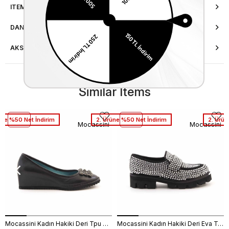
ITEM FEATURES
DANIŞMA HATTI
AKSESUAR ONARIMI
Similar Items
üne %50 Net İndirim
2. Ürüne %50 Net İndirim
2. Ürün
Mocassini
Mocassini
Mocassini Kadın Hakiki Deri Tpu Taban Siyah Günlük Ayakkabı
Mocassini Kadın Hakiki Deri Eva Taban Beyaz Günlük Ayakkabı