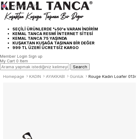
English - TRY
SEÇİLİ ÜRÜNLERDE %50'e VARAN İNDİRİM
KEMAL TANCA RESMİ İNTERNET SİTESİ
KEMAL TANCA 75 YAŞINDA
KUŞAKTAN KUŞAĞA TAŞINAN BİR DEĞER
999 TL ÜZERİ ÜCRETSİZ KARGO
Member Login
Sign up
My Cart
0
Item
Homepage
KADIN
AYAKKABI
Günlük
Rouge Kadın Loafer 0134