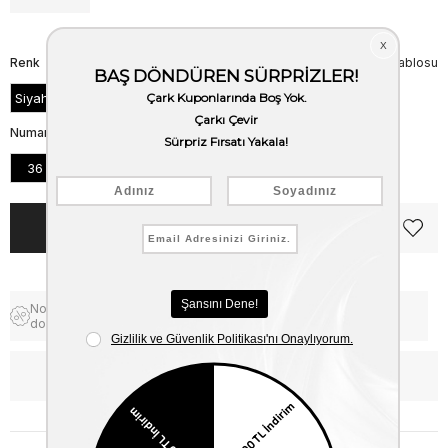
Renk
Beden Tablosu
Siyah Süet
Numara
36
37
38
39
40
41
Notify me when the price goes
Free Shipping
down
WhatsApp’tan Bilgi Al