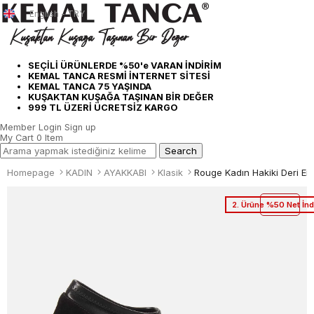
English - TRY
SEÇİLİ ÜRÜNLERDE %50'e VARAN İNDİRİM
KEMAL TANCA RESMİ İNTERNET SİTESİ
KEMAL TANCA 75 YAŞINDA
KUŞAKTAN KUŞAĞA TAŞINAN BİR DEĞER
999 TL ÜZERİ ÜCRETSİZ KARGO
Member Login
Sign up
My Cart
0
Item
Homepage
KADIN
AYAKKABI
Klasik
2. Ürüne %50 Net İnd