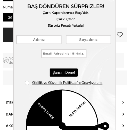
Numara
36
37
38
39
40
Notify me when the price goes
Free Shipping
down
WhatsApp’tan Bilgi Al
ITEM FEATURES
DANIŞMA HATTI
AKSESUAR ONARIMI