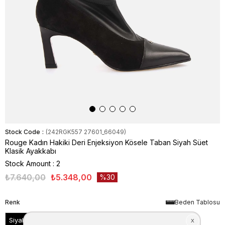
Stock Code
(242RGK557 27601_66049)
Rouge Kadın Hakiki Deri Enjeksiyon Kösele Taban Siyah Süet
Klasik Ayakkabı
Stock Amount
:
2
₺7.640,00
₺5.348,00
30
Renk
Beden Tablosu
Siyah