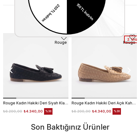
Similar Items
2. Ürün
Rouge
Rouge
Rouge Kadın Hakiki Deri Siyah Klasik Ayakkabı
Rouge Kadın Hakiki Deri Açık Kahverengi Klasik Ayakkabı
₺6.200,00
₺4.340,00
₺6.200,00
₺4.340,00
%30
%30
Son Baktığınız Ürünler