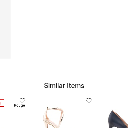
Similar Items
m
Rouge