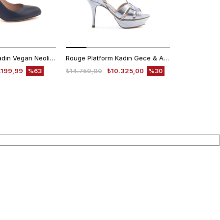
Kemal Tanca Kadın Vegan Neolit Taban Lacivert Gece & Abiye Ayakkabı
Rouge Platform Kadın Gece & Abiye Ayakkabı 666-302
.199,99
₺14.750,00
₺10.325,00
₺14.750,00
%63
%30