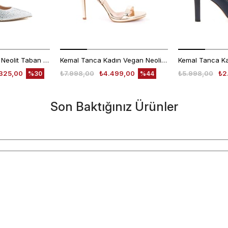
Rouge Kadın Taşlı Neolit Taban Beyaz Süet Gece & Abiye Ayakkabı
Kemal Tanca Kadın Vegan Neolit Taban Rose Gece & Abiye Sandalet
325,00
₺7.998,00
₺4.499,00
₺5.998,00
₺2
%30
%44
Son Baktığınız Ürünler