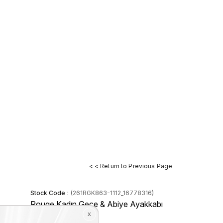
< < Return to Previous Page
Stock Code
(261RGK863-1112_16778316)
Rouge Kadın Gece & Abiye Ayakkabı
1112