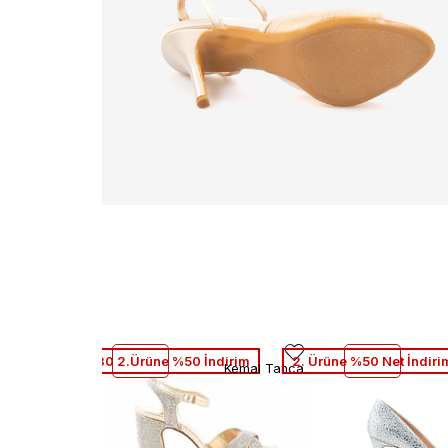
1.Ürüne %30 2.Ürüne %50 İndirim
2. Ürüne %50 Net İndiri
Kemal Tanca