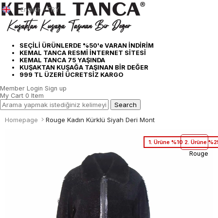
English - TRY
SEÇİLİ ÜRÜNLERDE %50'e VARAN İNDİRİM
KEMAL TANCA RESMİ İNTERNET SİTESİ
KEMAL TANCA 75 YAŞINDA
KUŞAKTAN KUŞAĞA TAŞINAN BİR DEĞER
999 TL ÜZERİ ÜCRETSİZ KARGO
Member Login
Sign up
My Cart
0
Item
Homepage
Rouge Kadın Kürklü Siyah Deri Mont
1. Ürüne %10 2. Ürüne %2
Rouge