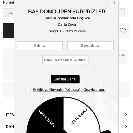
Numara
34
36
38
40
42
44
46
Notify me when the price goes
Critical Stock
down
Free Shipping
WhatsApp’tan Bilgi Al
ITEM FEATURES
DANIŞMA HATTI