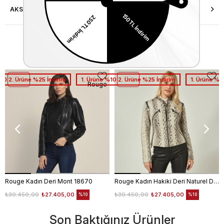
AKSESUAR ONARIMI
Similar Items
%10 2. Ürüne %25 İndirim
1. Ürüne %10 2. Ürüne %25 İndirim
1. Ürüne %1
Rouge
Rouge Kadın Deri Mont 18670
Rouge Kadın Hakiki Deri Naturel Deri Mont
₺30.450,00
₺27.405,00
₺30.450,00
₺27.405,00
%10
%10
Son Baktığınız Ürünler