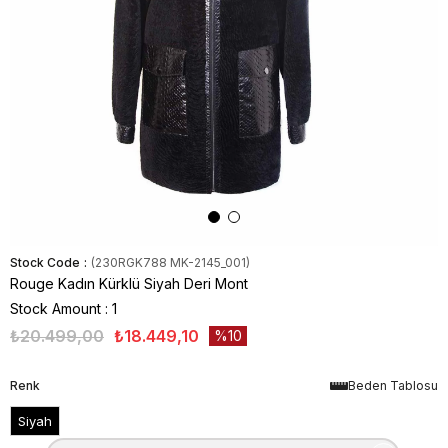
Stock Code
(230RGK788 MK-2145_001)
Rouge Kadın Kürklü Siyah Deri Mont
Stock Amount
:
1
₺20.499,00
₺18.449,10
10
Renk
Beden Tablosu
Siyah