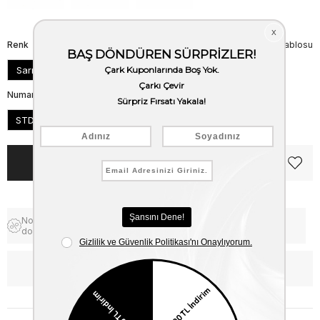
Renk
Beden Tablosu
Sarı
Numara
STD
Notify me when the price goes
Free Shipping
down
WhatsApp’tan Bilgi Al