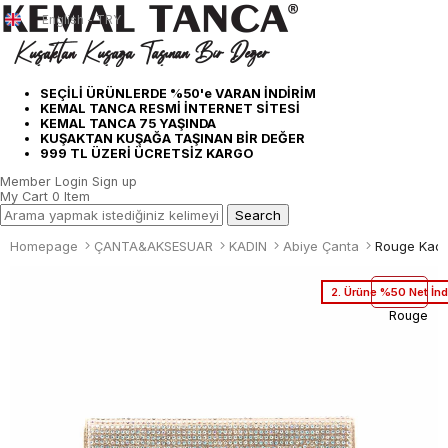
English - TRY
SEÇİLİ ÜRÜNLERDE %50'e VARAN İNDİRİM
KEMAL TANCA RESMİ İNTERNET SİTESİ
KEMAL TANCA 75 YAŞINDA
KUŞAKTAN KUŞAĞA TAŞINAN BİR DEĞER
999 TL ÜZERİ ÜCRETSİZ KARGO
Member Login
Sign up
My Cart
0
Item
Homepage
ÇANTA&AKSESUAR
KADIN
Abiye Çanta
Rouge Kadı
2. Ürüne %50 Net İnd
Rouge