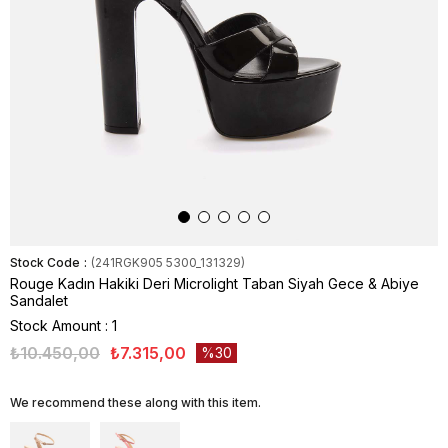
Stock Code
(241RGK905 5300_131329)
Rouge Kadın Hakiki Deri Microlight Taban Siyah Gece & Abiye
Sandalet
Stock Amount
:
1
₺10.450,00
₺7.315,00
30
We recommend these along with this item.