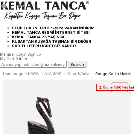
English - TRY
SEÇİLİ ÜRÜNLERDE %50'e VARAN İNDİRİM
KEMAL TANCA RESMİ İNTERNET SİTESİ
KEMAL TANCA 75 YAŞINDA
KUŞAKTAN KUŞAĞA TAŞINAN BİR DEĞER
999 TL ÜZERİ ÜCRETSİZ KARGO
Member Login
Sign up
My Cart
0
Item
Homepage
KADIN
AYAKKABI
Gece&Abiye
2. Ürüne %50 Net İnd