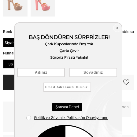
Renk
Beden Tablosu
Siyah Rugan
Numara
36
37
38
39
40
41
Notify me when the price goes
Critical Stock
down
Free Shipping