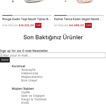
Rouge Kadın Taşlı Neolit Taban Beyaz Süet Gece & Abiye Ayakkabı
Kemal Tanca Kadın Vegan Neolit Taban Rose Gece & Abiye Sandalet
₺14.750,00
₺10.325,00
₺7.998,00
₺4.499,00
%30
%44
Son Baktığınız Ürünler
Sign up for our E-mail Newsletter
Send
Kurumsal
Anasayfa
Hakkımızda
Mağazalarımız
Bize Ulaşın
Müşteri İlişkileri
Üyelik
İade ve Değişim
Kargo & Teslimat
KVKK