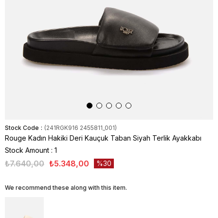
Stock Code
(241RGK916 2455811_001)
Rouge Kadın Hakiki Deri Kauçuk Taban Siyah Terlik Ayakkabı
Stock Amount
:
1
₺7.640,00
₺5.348,00
30
We recommend these along with this item.