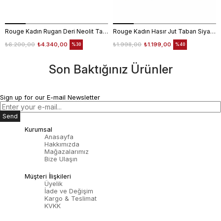
Rouge Kadın Rugan Deri Neolit Taban Kırmızı Terlik Terlik
Rouge Kadın Hasır Jut Taban Siyah Terlik Ayakkabı
₺6.200,00
₺4.340,00
₺1.998,00
₺1.199,00
%30
%40
Son Baktığınız Ürünler
Sign up for our E-mail Newsletter
Send
Kurumsal
Anasayfa
Hakkımızda
Mağazalarımız
Bize Ulaşın
Müşteri İlişkileri
Üyelik
İade ve Değişim
Kargo & Teslimat
KVKK