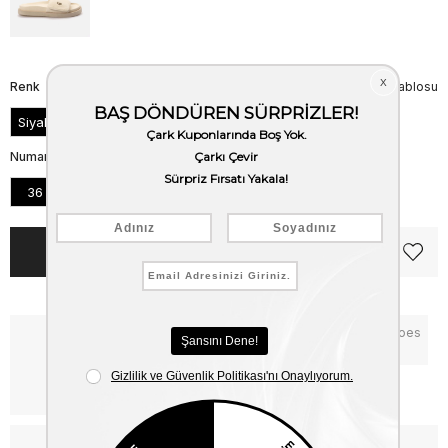
Renk
Beden Tablosu
Siyah
Numara
36
37
38
39
40
41
Notify me when the price goes
Critical Stock
down
Free Shipping