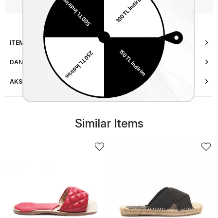
WhatsApp’tan Bilgi Al
ITEM FEATURES
DANIŞMA HATTI
AKSESUAR ONARIMI
Similar Items