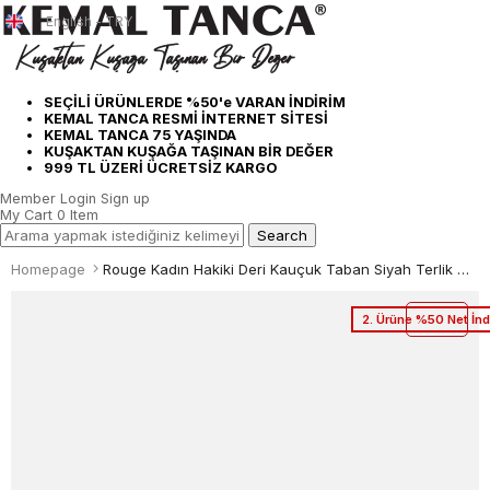
English - TRY
SEÇİLİ ÜRÜNLERDE %50'e VARAN İNDİRİM
KEMAL TANCA RESMİ İNTERNET SİTESİ
KEMAL TANCA 75 YAŞINDA
KUŞAKTAN KUŞAĞA TAŞINAN BİR DEĞER
999 TL ÜZERİ ÜCRETSİZ KARGO
Member Login
Sign up
My Cart
0
Item
Homepage
Rouge Kadın Hakiki Deri Kauçuk Taban Siyah Terlik Ayakkabı
2. Ürüne %50 Net İnd