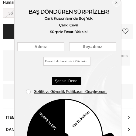
Numara
36
37
38
39
40
41
Notify me when the price goes
Critical Stock
down
Free Shipping
WhatsApp’tan Bilgi Al
ITEM FEATURES
DANIŞMA HATTI