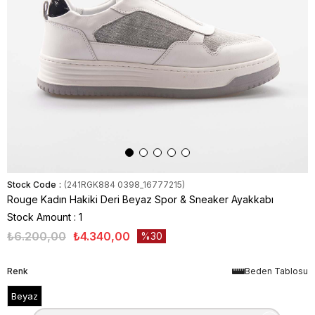
Stock Code
(241RGK884 0398_16777215)
Rouge Kadın Hakiki Deri Beyaz Spor & Sneaker Ayakkabı
Stock Amount
:
1
₺6.200,00
₺4.340,00
30
Renk
Beden Tablosu
Beyaz