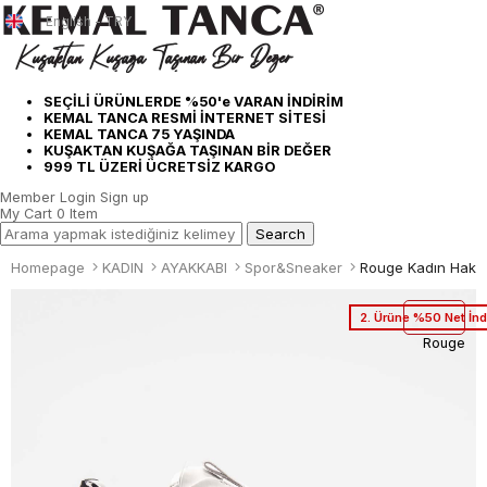
English - TRY
SEÇİLİ ÜRÜNLERDE %50'e VARAN İNDİRİM
KEMAL TANCA RESMİ İNTERNET SİTESİ
KEMAL TANCA 75 YAŞINDA
KUŞAKTAN KUŞAĞA TAŞINAN BİR DEĞER
999 TL ÜZERİ ÜCRETSİZ KARGO
Member Login
Sign up
My Cart
0
Item
Homepage
KADIN
AYAKKABI
Spor&Sneaker
2. Ürüne %50 Net İnd
Rouge