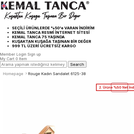
English - TRY
SEÇİLİ ÜRÜNLERDE %50'e VARAN İNDİRİM
KEMAL TANCA RESMİ İNTERNET SİTESİ
KEMAL TANCA 75 YAŞINDA
KUŞAKTAN KUŞAĞA TAŞINAN BİR DEĞER
999 TL ÜZERİ ÜCRETSİZ KARGO
Member Login
Sign up
My Cart
0
Item
Homepage
Rouge Kadın Sandalet 6125-38
2. Ürüne %50 Net İnd