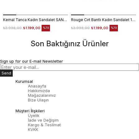
Kemal Tanca Kadın Sandalet SANDALET
Rouge Cırt Bantlı Kadın Sandalet 1001
₺3.998,00
₺1.199,00
₺3.998,00
₺1.199,00
%70
%70
Son Baktığınız Ürünler
Sign up for our E-mail Newsletter
Send
Kurumsal
Anasayfa
Hakkımızda
Mağazalarımız
Bize Ulaşın
Müşteri İlişkileri
Üyelik
İade ve Değişim
Kargo & Teslimat
KVKK