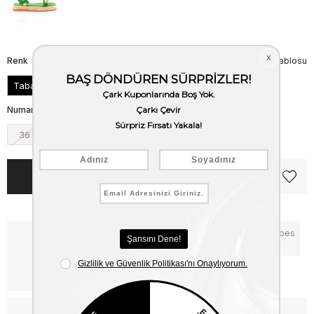
Renk
Beden Tablosu
Taba
Numara
36
37
38
39
40
41
Notify me when the price goes
Critical Stock
down
Free Shipping