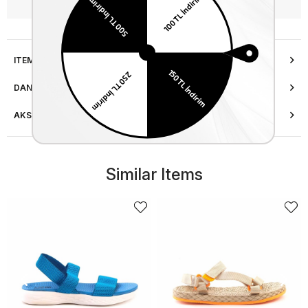
WhatsApp’tan Bilgi Al
ITEM FEATURES
DANIŞMA HATTI
AKSESUAR ONARIMI
Similar Items