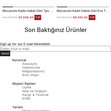
Mocassini Kadın Hakiki Deri Tpu Taban Siyah Günlük Ayakkabı
Mocassini Kadın Hakiki Deri Eva Taban Beyaz Günlük Ayakkabı
₺4.780,00
₺3.346,00
₺9.050,00
₺6.335,00
%30
%30
Son Baktığınız Ürünler
Sign up for our E-mail Newsletter
Send
Kurumsal
Anasayfa
Hakkımızda
Mağazalarımız
Bize Ulaşın
Müşteri İlişkileri
Üyelik
İade ve Değişim
Kargo & Teslimat
KVKK
Yardım
Müşteri Hizmetleri