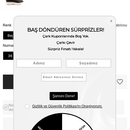
Renk
Beden Tablosu
Bej
Numara
36
37
38
39
40
Notify me when the price goes
Free Shipping
down
WhatsApp’tan Bilgi Al