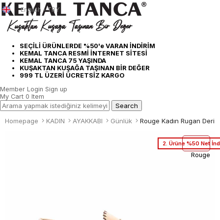
English - TRY
SEÇİLİ ÜRÜNLERDE %50'e VARAN İNDİRİM
KEMAL TANCA RESMİ İNTERNET SİTESİ
KEMAL TANCA 75 YAŞINDA
KUŞAKTAN KUŞAĞA TAŞINAN BİR DEĞER
999 TL ÜZERİ ÜCRETSİZ KARGO
Member Login
Sign up
My Cart
0
Item
Homepage
KADIN
AYAKKABI
Günlük
2. Ürüne %50 Net İnd
Rouge