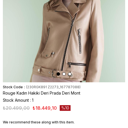
Stock Code
(230RGK891 Z2273_167787088)
Rouge Kadın Hakiki Deri Prada Deri Mont
Stock Amount
:
1
₺20.499,00
₺18.449,10
10
We recommend these along with this item.