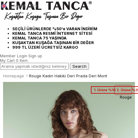
English - TRY
SEÇİLİ ÜRÜNLERDE %50'e VARAN İNDİRİM
KEMAL TANCA RESMİ İNTERNET SİTESİ
KEMAL TANCA 75 YAŞINDA
KUŞAKTAN KUŞAĞA TAŞINAN BİR DEĞER
999 TL ÜZERİ ÜCRETSİZ KARGO
Member Login
Sign up
My Cart
0
Item
Homepage
Rouge Kadın Hakiki Deri Prada Deri Mont
1. Ürüne %10 2. Ürüne %2
Rouge