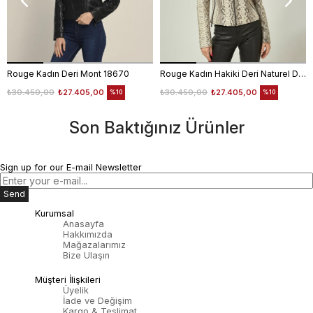
Rouge Kadın Deri Mont 18670
Rouge Kadın Hakiki Deri Naturel Deri Mont
₺30.450,00
₺27.405,00
₺30.450,00
₺27.405,00
%10
%10
Son Baktığınız Ürünler
Sign up for our E-mail Newsletter
Send
Kurumsal
Anasayfa
Hakkımızda
Mağazalarımız
Bize Ulaşın
Müşteri İlişkileri
Üyelik
İade ve Değişim
Kargo & Teslimat