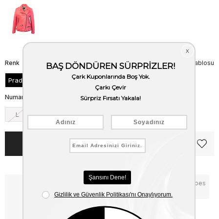
Renk
Beden Tablosu
Prada
Numara
L
M
S
XS
Notify me when the price goes
Critical Stock
down
Free Shipping