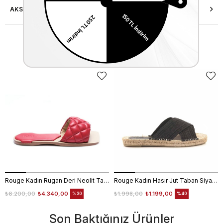
AKSESUAR ONARIMI
Similar Items
Rouge Kadın Rugan Deri Neolit Taban Kırmızı Terlik Terlik
Rouge Kadın Hasır Jut Taban Siyah Terlik Ayakkabı
₺6.200,00
₺4.340,00
₺1.998,00
₺1.199,00
%30
%40
Son Baktığınız Ürünler