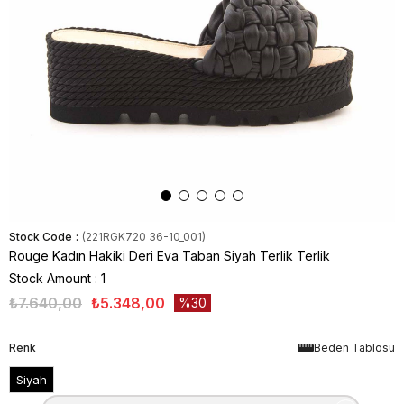
Stock Code
(221RGK720 36-10_001)
Rouge Kadın Hakiki Deri Eva Taban Siyah Terlik Terlik
Stock Amount
:
1
₺7.640,00
₺5.348,00
30
Renk
Beden Tablosu
Siyah