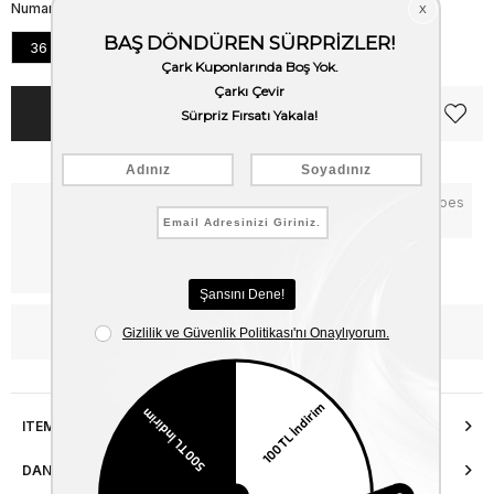
Numara
36
37
38
39
40
Notify me when the price goes
Critical Stock
down
Free Shipping
WhatsApp’tan Bilgi Al
ITEM FEATURES
DANIŞMA HATTI