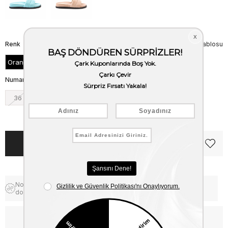
Renk
Beden Tablosu
Orange
Numara
36
37
38
39
40
41
Notify me when the price goes
Free Shipping
down
WhatsApp’tan Bilgi Al