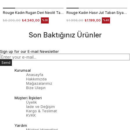
Rouge Kadın Rugan Deri Neolit Taban Kırmızı Terlik Terlik
Rouge Kadın Hasır Jut Taban Siyah Terlik Ayakkabı
₺6.200,00
₺4.340,00
₺1.998,00
₺1.199,00
%30
%40
Son Baktığınız Ürünler
Sign up for our E-mail Newsletter
Send
Kurumsal
Anasayfa
Hakkımızda
Mağazalarımız
Bize Ulaşın
Müşteri İlişkileri
Üyelik
İade ve Değişim
Kargo & Teslimat
KVKK
Yardım
Müşteri Hizmetleri