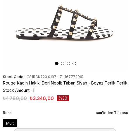
Stock Code
(181RGK720 0197-171_16777296)
Rouge Kadın Hakiki Deri Neolit Taban Siyah - Beyaz Terlik Terlik
Stock Amount
:
1
₺4.780,00
₺3.346,00
30
Renk
Beden Tablosu
Multi