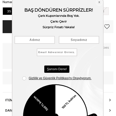
Numara
35
36
37
38
39
40
41
Notify me when the price goes
Critical Stock
down
Free Shipping
WhatsApp’tan Bilgi Al
ITEM FEATURES
DANIŞMA HATTI