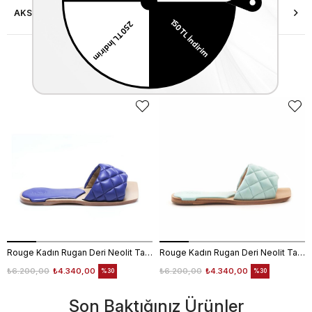
AKSESUAR ONARIMI
Similar Items
Rouge Kadın Rugan Deri Neolit Taban Mor Terlik Terlik
Rouge Kadın Rugan Deri Neolit Taban Açık Mavi Terlik Terlik
₺6.200,00
₺4.340,00
₺6.200,00
₺4.340,00
%30
%30
Son Baktığınız Ürünler