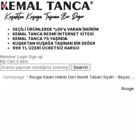
English - TRY
SEÇİLİ ÜRÜNLERDE %50'e VARAN İNDİRİM
KEMAL TANCA RESMİ İNTERNET SİTESİ
KEMAL TANCA 75 YAŞINDA
KUŞAKTAN KUŞAĞA TAŞINAN BİR DEĞER
999 TL ÜZERİ ÜCRETSİZ KARGO
Member Login
Sign up
My Cart
0
Item
Homepage
Rouge Kadın Hakiki Deri Neolit Taban Siyah - Beyaz Terlik Terlik
Rouge