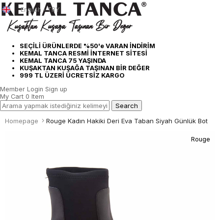
English - TRY
SEÇİLİ ÜRÜNLERDE %50'e VARAN İNDİRİM
KEMAL TANCA RESMİ İNTERNET SİTESİ
KEMAL TANCA 75 YAŞINDA
KUŞAKTAN KUŞAĞA TAŞINAN BİR DEĞER
999 TL ÜZERİ ÜCRETSİZ KARGO
Member Login
Sign up
My Cart
0
Item
Homepage
Rouge Kadın Hakiki Deri Eva Taban Siyah Günlük Bot
Rouge