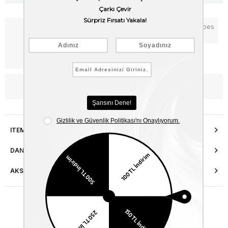
Notify me when the price goes
Add to Favorites
down
Free Shipping
WhatsApp’tan Bilgi Al
ITEM FEATURES
DANIŞMA HATTI
AKSESUAR ONARIMI
Similar Items