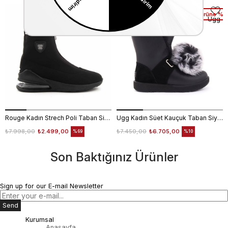
1. Ürüne %10 2. Ürüne %25 İndirim
1. Ürüne %1
Rouge
Ugg
Rouge Kadın Strech Poli Taban Siyah Günlük Bot
Ugg Kadın Süet Kauçuk Taban Siyah Günlük Bot
₺7.998,00
₺2.499,00
₺7.450,00
₺6.705,00
%69
%10
Son Baktığınız Ürünler
Sign up for our E-mail Newsletter
Send
Kurumsal
Anasayfa