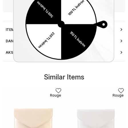
WhatsApp’tan Bilgi Al
ITEM FEATURES
DANIŞMA HATTI
AKSESUAR ONARIMI
Similar Items
Rouge
Rouge