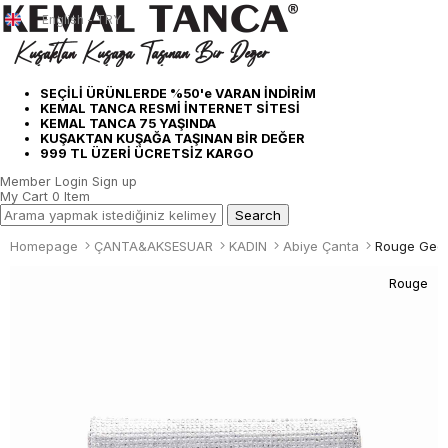
English - TRY
SEÇİLİ ÜRÜNLERDE %50'e VARAN İNDİRİM
KEMAL TANCA RESMİ İNTERNET SİTESİ
KEMAL TANCA 75 YAŞINDA
KUŞAKTAN KUŞAĞA TAŞINAN BİR DEĞER
999 TL ÜZERİ ÜCRETSİZ KARGO
Member Login
Sign up
My Cart
0
Item
Homepage
ÇANTA&AKSESUAR
KADIN
Abiye Çanta
Rouge Gece
Rouge