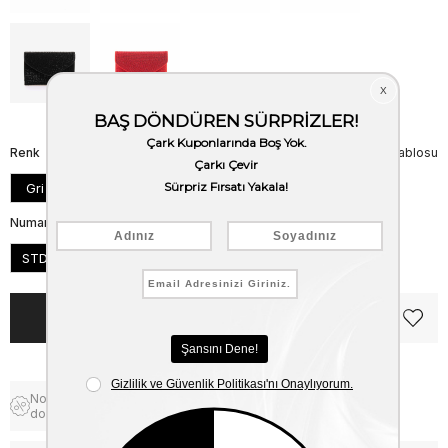
Renk
Beden Tablosu
Gri
Numara
STD
Notify me when the price goes
down