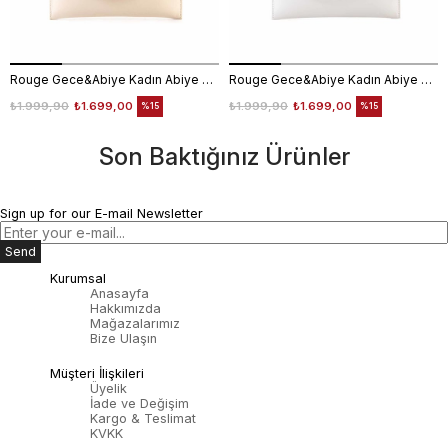
Rouge Gece&Abiye Kadın Abiye Çanta 401S
Rouge Gece&Abiye Kadın Abiye Çanta 401S
₺1.999,90
₺1.699,00
₺1.999,90
₺1.699,00
%15
%15
Son Baktığınız Ürünler
Sign up for our E-mail Newsletter
Send
Kurumsal
Anasayfa
Hakkımızda
Mağazalarımız
Bize Ulaşın
Müşteri İlişkileri
Üyelik
İade ve Değişim
Kargo & Teslimat
KVKK