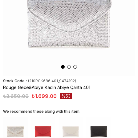
Stock Code
(210RGK686 401_9474192)
Rouge Gece&Abiye Kadın Abiye Çanta 401
₺3.650,00
₺1.699,00
53
We recommend these along with this item.