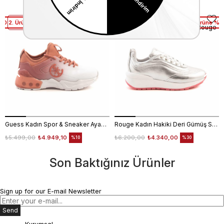
%10 2. Ürüne %25 İndirim
2. Ürüne %50 Net İndirim
1. Ürüne %1
Guess
Rouge
Guess Kadın Spor & Sneaker Ayakkabı FL6T2CELE12
Rouge Kadın Hakiki Deri Gümüş Spor & Sneaker Ayakkabı
₺5.499,00
₺4.949,10
₺6.200,00
₺4.340,00
%10
%30
Son Baktığınız Ürünler
Sign up for our E-mail Newsletter
Send