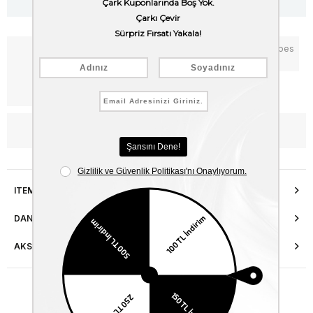
Notify me when the price goes
Add to Favorites
down
Free Shipping
WhatsApp’tan Bilgi Al
ITEM FEATURES
DANIŞMA HATTI
AKSESUAR ONARIMI
Similar Items