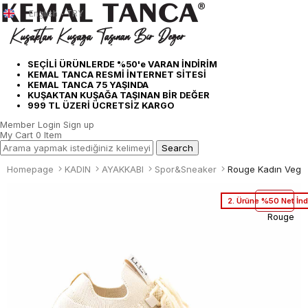
English - TRY
SEÇİLİ ÜRÜNLERDE %50'e VARAN İNDİRİM
KEMAL TANCA RESMİ İNTERNET SİTESİ
KEMAL TANCA 75 YAŞINDA
KUŞAKTAN KUŞAĞA TAŞINAN BİR DEĞER
999 TL ÜZERİ ÜCRETSİZ KARGO
Member Login
Sign up
My Cart
0
Item
Homepage
KADIN
AYAKKABI
Spor&Sneaker
2. Ürüne %50 Net İnd
Rouge