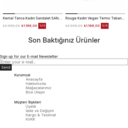
Kemal Tanca Kadın Sandalet SANDALET
Rouge Kadın Vegan Termo Taban Siyah Sandalet Ayakkabı
₺3.998,00
₺1.199,00
₺3.998,00
₺1.199,00
%70
%70
Son Baktığınız Ürünler
Sign up for our E-mail Newsletter
Send
Kurumsal
Anasayfa
Hakkımızda
Mağazalarımız
Bize Ulaşın
Müşteri İlişkileri
Üyelik
İade ve Değişim
Kargo & Teslimat
KVKK