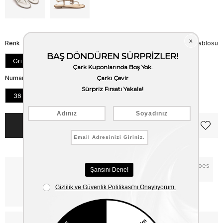
Renk
Beden Tablosu
Gri
Numara
36
37
38
39
40
41
Notify me when the price goes
Critical Stock
down
Free Shipping