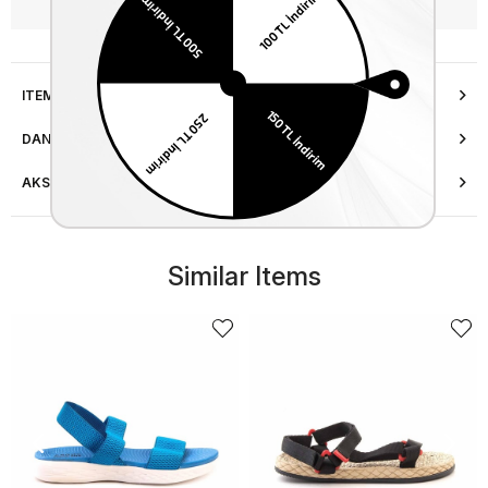
WhatsApp’tan Bilgi Al
ITEM FEATURES
DANIŞMA HATTI
AKSESUAR ONARIMI
Similar Items