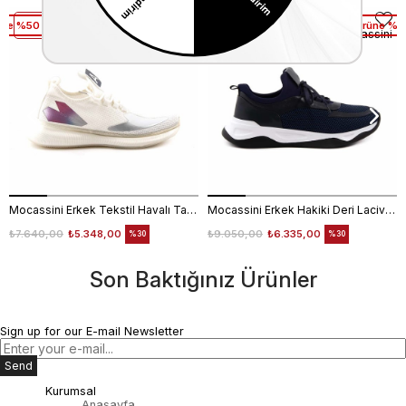
üne %50 Net İndirim
2. Ürüne %50 Net İndirim
1. Ürüne %1
Mocassini
Mocassini
Mocassini Erkek Tekstil Havalı Taban Beyaz Spor & Sneaker Ayakkabı
Mocassini Erkek Hakiki Deri Lacivert Spor & Sneaker Ayakkabı
₺7.640,00
₺5.348,00
₺9.050,00
₺6.335,00
%30
%30
Son Baktığınız Ürünler
Sign up for our E-mail Newsletter
Send
Kurumsal
Anasayfa