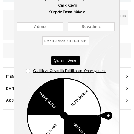
Notify me when the price goes
Add to Favorites
down
Free Shipping
WhatsApp’tan Bilgi Al
ITEM FEATURES
DANIŞMA HATTI
AKSESUAR ONARIMI
Similar Items