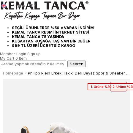
English - TRY
SEÇİLİ ÜRÜNLERDE %50'e VARAN İNDİRİM
KEMAL TANCA RESMİ İNTERNET SİTESİ
KEMAL TANCA 75 YAŞINDA
KUŞAKTAN KUŞAĞA TAŞINAN BİR DEĞER
999 TL ÜZERİ ÜCRETSİZ KARGO
Member Login
Sign up
My Cart
0
Item
Homepage
Philipp Plein Erkek Hakiki Deri Beyaz Spor & Sneaker Ayakkabı
1. Ürüne %10 2. Ürüne %2